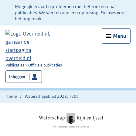
Ter
Mogelijk ervaart u problemen met het zoeken naar
informatie:
publicaties. We werken aan een oplossing. Excuses voor
het ongemak.
Menu
U
Publicaties
Officiële publicaties
bent
Inloggen
nu
hier:
Home
Waterschapsblad 2022, 1803