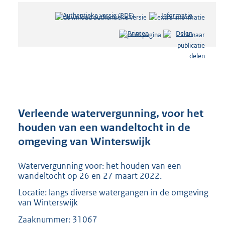
Authentieke versie (PDF)
b
Informatie
e
Printen
Delen
s
t
a
n
d
s
g
r
Verleende watervergunning, voor het
o
houden van een wandeltocht in de
o
omgeving van Winterswijk
t
t
e
Watervergunning voor: het houden van een
:
wandeltocht op 26 en 27 maart 2022.
2
Locatie: langs diverse watergangen in de omgeving
0
van Winterswijk
9
K
Zaaknummer: 31067