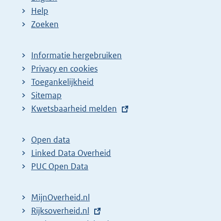
Help
Zoeken
Informatie hergebruiken
Privacy en cookies
Toegankelijkheid
Sitemap
E
Kwetsbaarheid melden
x
t
Open data
e
Linked Data Overheid
r
PUC Open Data
n
e
MijnOverheid.nl
l
E
Rijksoverheid.nl
i