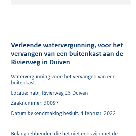
t
a
n
d
s
g
r
Verleende watervergunning, voor het
o
vervangen van een buitenkast aan de
o
Rivierweg in Duiven
t
t
e
Watervergunning voor: het vervangen van een
:
buitenkast.
2
Locatie: nabij Rivierweg 25 Duiven
0
9
Zaaknummer: 30097
K
Datum bekendmaking besluit: 4 februari 2022
b
Belanghebbenden die het niet eens zijn met de