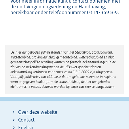
Voor meer informatie kunt u contact opnemen met
de unit Vergunningverlening en Handhaving,
bereikbaar onder telefoonnummer 0314-369369.
Disclaimer
De hier aangeboden pdf-bestanden van het Staatsblad, Staatscourant,
Tractatenblad, provinciaal blad, gemeenteblad, waterschapsblad en blad
gemeenschappelijke regeling vormen de formele bekendmakingen in de
zin van de Bekendmakingswet en de Rijkswet goedkeuring en
bekendmaking verdragen voor zover ze na 1 juli 2009 zijn uitgegeven.
Voor pdf-publicaties van vóór deze datum geldt dat alleen de in papieren
vorm uitgegeven bladen formele status hebben; de hier aangeboden
elektronische versies daarvan worden bij wijze van service aangeboden.
Over deze website
Contact
English