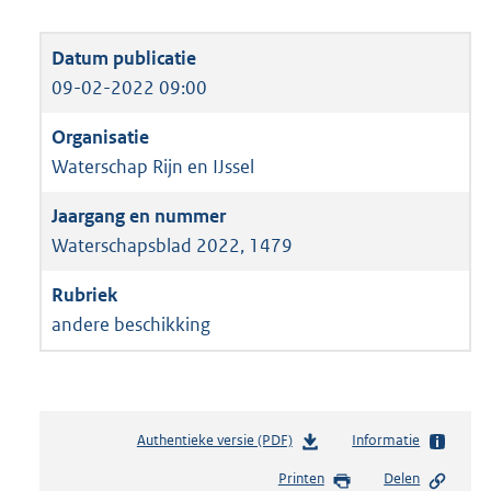
09-02-2022 09:00
Waterschap Rijn en IJssel
Waterschapsblad 2022, 1479
andere beschikking
Authentieke versie (PDF)
b
Informatie
e
Printen
Delen
s