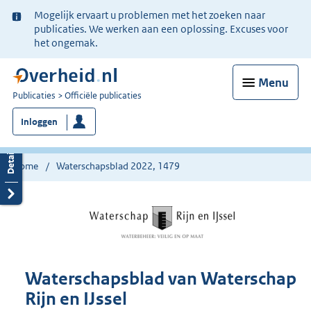
Ter
Mogelijk ervaart u problemen met het zoeken naar
informatie:
publicaties. We werken aan een oplossing. Excuses voor
het ongemak.
Menu
U
Publicaties
Officiële publicaties
bent
Inloggen
nu
hier:
Home
Waterschapsblad 2022, 1479
Waterschapsblad van Waterschap
Rijn en IJssel