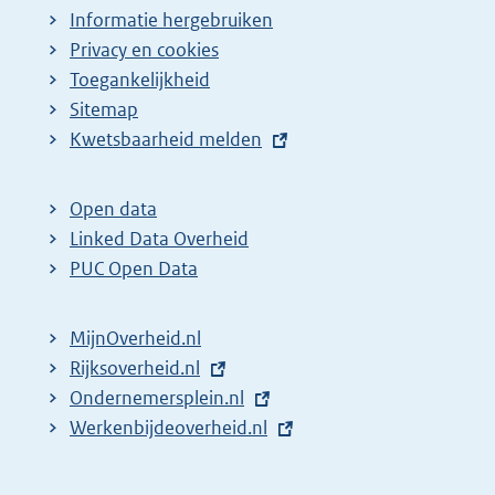
Informatie hergebruiken
Privacy en cookies
Toegankelijkheid
Sitemap
E
Kwetsbaarheid melden
x
t
Open data
e
Linked Data Overheid
r
PUC Open Data
n
e
MijnOverheid.nl
l
E
Rijksoverheid.nl
i
x
E
Ondernemersplein.nl
n
t
x
E
Werkenbijdeoverheid.nl
k
e
t
x
:
r
e
t