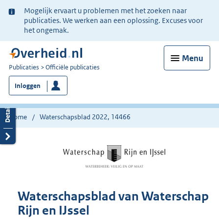
Ter
Mogelijk ervaart u problemen met het zoeken naar
informatie:
publicaties. We werken aan een oplossing. Excuses voor
het ongemak.
Menu
U
Publicaties
Officiële publicaties
bent
Inloggen
nu
hier:
Home
Waterschapsblad 2022, 14466
Waterschapsblad van Waterschap
Rijn en IJssel