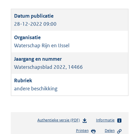
28-12-2022 09:00
Waterschap Rijn en IJssel
Waterschapsblad 2022, 14466
andere beschikking
Authentieke versie (PDF)
b
Informatie
e
Printen
Delen
s