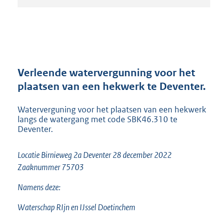
t
a
n
d
s
g
r
Verleende watervergunning voor het
o
plaatsen van een hekwerk te Deventer.
o
t
Waterverguning voor het plaatsen van een hekwerk
t
langs de watergang met code SBK46.310 te
e
Deventer.
:
2
3
Locatie Birnieweg 2a Deventer
28 december 2022
6
Zaaknummer 75703
K
b
Namens deze:
Waterschap RIjn en IJssel Doetinchem