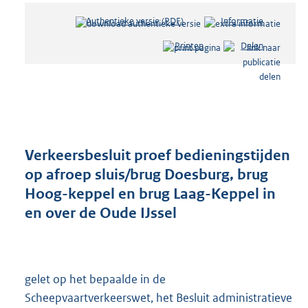
Authentieke versie (PDF)
b
Informatie
e
Printen
Delen
s
t
a
n
d
s
g
r
Verkeersbesluit proef bedieningstijden
o
op afroep sluis/brug Doesburg, brug
o
Hoog-keppel en brug Laag-Keppel in
t
t
en over de Oude IJssel
e
:
2
2
gelet op het bepaalde in de
8
K
Scheepvaartverkeerswet, het Besluit administratieve