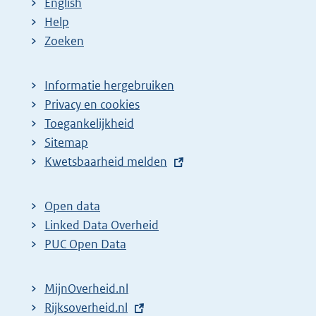
English
Help
Zoeken
Informatie hergebruiken
Privacy en cookies
Toegankelijkheid
Sitemap
E
Kwetsbaarheid melden
x
t
Open data
e
Linked Data Overheid
r
PUC Open Data
n
e
MijnOverheid.nl
l
E
Rijksoverheid.nl
i