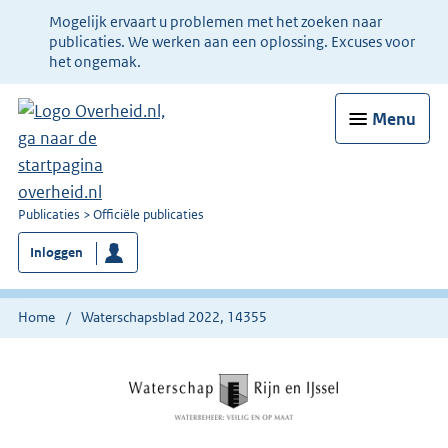
Ter
Mogelijk ervaart u problemen met het zoeken naar
informatie:
publicaties. We werken aan een oplossing. Excuses voor
het ongemak.
Menu
U
Publicaties
Officiële publicaties
bent
Inloggen
nu
hier:
Home
Waterschapsblad 2022, 14355