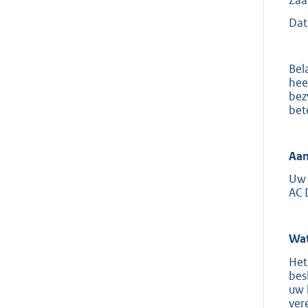
Dat
Bel
hee
bez
bet
Aan
Uw 
AC 
Wat
Het
bes
uw 
ver