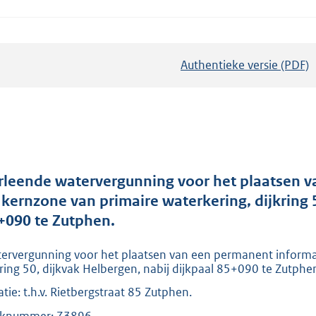
Authentieke versie (PDF)
b
e
s
t
a
n
d
rleende watervergunning voor het plaatsen 
s
 kernzone van primaire waterkering, dijkring 5
g
+090 te Zutphen.
r
ervergunning voor het plaatsen van een permanent informa
o
kring 50, dijkvak Helbergen, nabij dijkpaal 85+090 te Zutphe
o
atie: t.h.v. Rietbergstraat 85 Zutphen.
t
t
knummer: 73896