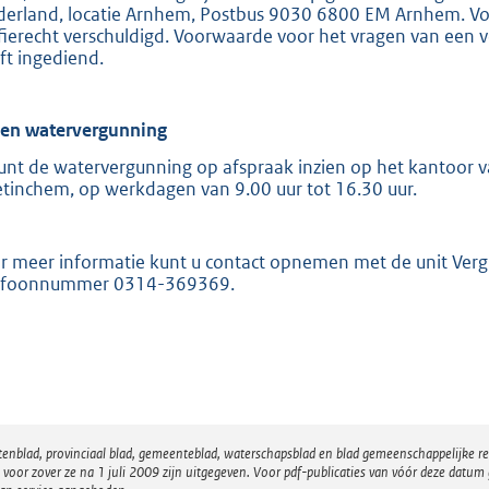
derland, locatie Arnhem, Postbus 9030 6800 EM Arnhem. Voor
ffierecht verschuldigd. Voorwaarde voor het vragen van een v
ft ingediend.
ien watervergunning
unt de watervergunning op afspraak inzien op het kantoor va
tinchem, op werkdagen van 9.00 uur tot 16.30 uur.
r meer informatie kunt u contact opnemen met de unit Ver
efoonnummer 0314-369369.
atenblad, provinciaal blad, gemeenteblad, waterschapsblad en blad gemeenschappelijke 
 zover ze na 1 juli 2009 zijn uitgegeven. Voor pdf-publicaties van vóór deze datum g