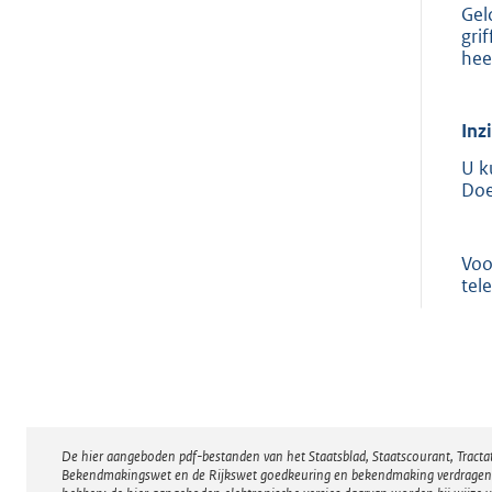
Gel
gri
hee
Inz
U k
Doe
Voo
tel
De hier aangeboden pdf-bestanden van het Staatsblad, Staatscourant, Tract
Disclaimer
Bekendmakingswet en de Rijkswet goedkeuring en bekendmaking verdragen voor