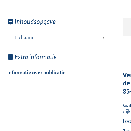
Toon
Inhoudsopgave
meer
van:
Lichaam
Toon
Extra informatie
meer
van:
Informatie over publicatie
Ve
de
85
Wat
dij
Loc
Zaa