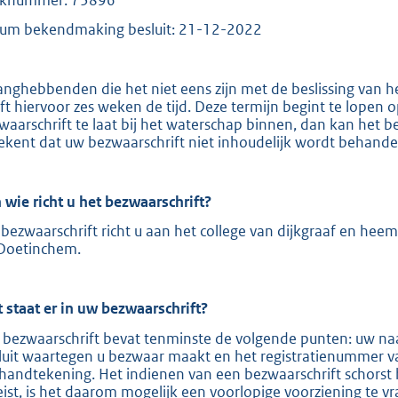
e
um bekendmaking besluit: 21-12-2022
:
2
anghebbenden die het niet eens zijn met de beslissing van 
0
ft hiervoor zes weken de tijd. Deze termijn begint te lopen
9
waarschrift te laat bij het waterschap binnen, dan kan het b
ekent dat uw bezwaarschrift niet inhoudelijk wordt behande
b
 wie richt u het bezwaarschrift?
bezwaarschrift richt u aan het college van dijkgraaf en hee
Doetinchem.
 staat er in uw bezwaarschrift?
 bezwaarschrift bevat tenminste de volgende punten: uw naa
luit waartegen u bezwaar maakt en het registratienummer v
handtekening. Het indienen van een bezwaarschrift schorst 
eist, is het daarom mogelijk een voorlopige voorziening te v