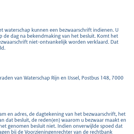
het waterschap kunnen een bezwaarschrift indienen. U
 op de dag na bekendmaking van het besluit. Komt het
ezwaarschrift niet-ontvankelijk worden verklaard. Dat
K
ld.
mraden van Waterschap Rijn en IJssel, Postbus 148, 7000
m en adres, de dagtekening van het bezwaarschrift, het
an dat besluit, de reden(en) waarom u bezwaar maakt en
het genomen besluit niet. Indien onverwijlde spoed dat
ragen bij de Voorzieningenrechter van de rechtbank