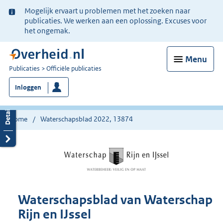
Ter
Mogelijk ervaart u problemen met het zoeken naar
informatie:
publicaties. We werken aan een oplossing. Excuses voor
het ongemak.
Menu
U
Publicaties
Officiële publicaties
bent
Inloggen
nu
hier:
Home
Waterschapsblad 2022, 13874
Waterschapsblad van Waterschap
Rijn en IJssel