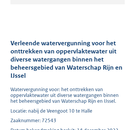
t
a
n
d
s
g
r
Verleende watervergunning voor het
o
onttrekken van oppervlaktewater uit
o
diverse watergangen binnen het
t
t
beheersgebied van Waterschap Rijn en
e
IJssel
:
2
Watervergunning voor: het onttrekken van
0
oppervlaktewater uit diverse watergangen binnen
9
het beheersgebied van Waterschap Rijn en IJssel.
K
b
Locatie: nabij de Veengoot 10 te Halle
Zaaknummer: 72543