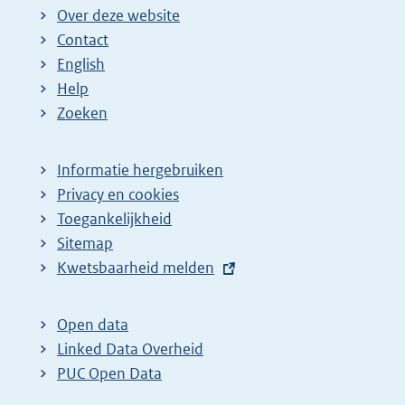
Over deze website
Contact
English
Help
Zoeken
Informatie hergebruiken
Privacy en cookies
Toegankelijkheid
Sitemap
E
Kwetsbaarheid melden
x
t
Open data
e
Linked Data Overheid
r
PUC Open Data
n