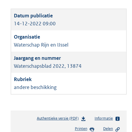
14-12-2022 09:00
Waterschap Rijn en IJssel
Waterschapsblad 2022, 13874
andere beschikking
Authentieke versie (PDF)
b
Informatie
e
Printen
Delen
s