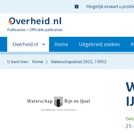
Ter
Mogelijk ervaart u prob
informatie:
U
Publicaties
Officiële publicaties
bent
Primaire
nu
Andere
Overheid.nl
Home
Uitgebreid zoeken
M
hier:
sites
navigatie
binnen
U bent hier:
Home
Waterschapsblad 2022, 13052
W
I
Dat
25-