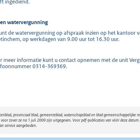
ft ingediend.
ien watervergunning
unt de watervergunning op afspraak inzien op het kantoor va
tinchem, op werkdagen van 9.00 uur tot 16.30 uur.
r meer informatie kunt u contact opnemen met de unit Ver
efoonnummer 0314-369369.
atenblad, provinciaal blad, gemeenteblad, waterschapsblad en blad gemeenschappelijke 
 zover ze na 1 juli 2009 zijn uitgegeven. Voor pdf-publicaties van vóór deze datum g
van service aangeboden.