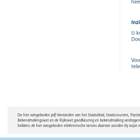
hee
Inz
U k
Doe
Voo
tel
De hier aangeboden pdf-bestanden van het Staatsblad, Staatscourant, Tract
Disclaimer
Bekendmakingswet en de Rijkswet goedkeuring en bekendmaking verdragen voor
hebben; de hier aangeboden elektronische versies daarvan worden bij wijze 