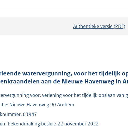
Authentieke versie (PDF)
b
e
s
t
a
n
d
rleende watervergunning, voor het tijdelijk
s
renkraandelen aan de Nieuwe Havenweg in 
g
ervergunning voor: verlening voor het tijdelijk opslaan van
r
o
atie: Nieuwe Havenweg 90 Arnhem
o
knummer: 63947
t
um bekendmaking besluit: 22 november 2022
t