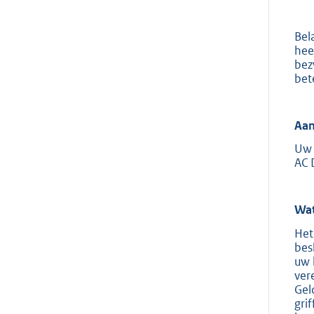
Bel
hee
bez
bet
Aan
Uw 
AC 
Wat
Het
bes
uw 
ver
Gel
gri