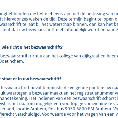
e
:
anghebbenden die het niet eens zijn met de beslissing van 
ft hiervoor zes weken de tijd. Deze termijn begint te lopen
2
waarschrift te laat bij het waterschap binnen, dan kan het b
0
ekent dat uw bezwaarschrift niet inhoudelijk wordt behande
9
 wie richt u het bezwaarschrift?
b
bezwaarschrift richt u aan het college van dijkgraaf en hee
Doetinchem.
 staat er in uw bezwaarschrift?
 bezwaarschrift bevat tenminste de volgende punten: uw naa
luit waartegen u bezwaar maakt en het registratienummer v
handtekening. Het indienen van een bezwaarschrift schorst 
eist, is het daarom mogelijk een voorlopige voorziening te v
derland, locatie Arnhem, Postbus 9030 6800 EM Arnhem. Voor
ffierecht verschuldigd. Voorwaarde voor het vragen van een v