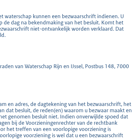
het waterschap kunnen een bezwaarschrift indienen. U
 op de dag na bekendmaking van het besluit. Komt het
ezwaarschrift niet-ontvankelijk worden verklaard. Dat
ld.
K
mraden van Waterschap Rijn en IJssel, Postbus 148, 7000
m en adres, de dagtekening van het bezwaarschrift, het
an dat besluit, de reden(en) waarom u bezwaar maakt en
het genomen besluit niet. Indien onverwijlde spoed dat
ragen bij de Voorzieningenrechter van de rechtbank
 het treffen van een voorlopige voorziening is
oorlopige voorziening is wel dat u een bezwaarschrift