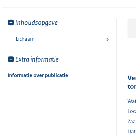
Toon
Inhoudsopgave
meer
van:
Lichaam
Toon
Extra informatie
meer
van:
Informatie over publicatie
Ve
to
Wat
Loc
Zaa
Dat