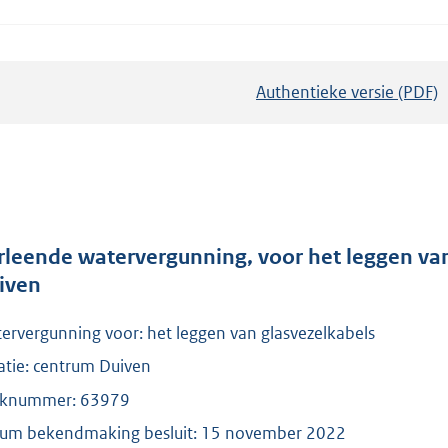
Authentieke versie (PDF)
b
e
s
t
a
n
d
rleende watervergunning, voor het leggen van
s
iven
g
ervergunning voor: het leggen van glasvezelkabels
r
o
atie: centrum Duiven
o
knummer: 63979
t
um bekendmaking besluit: 15 november 2022
t