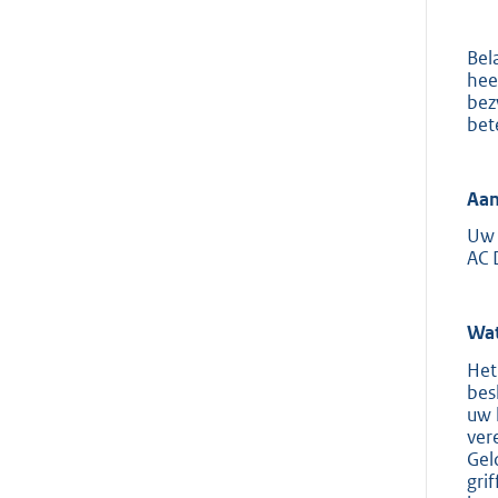
Bel
hee
bez
bet
Aan
Uw 
AC 
Wat
Het
bes
uw 
ver
Gel
gri