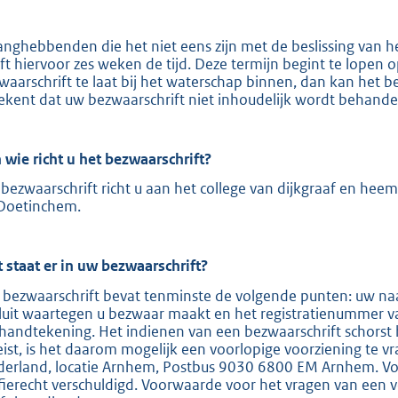
e
:
anghebbenden die het niet eens zijn met de beslissing van 
ft hiervoor zes weken de tijd. Deze termijn begint te lopen
2
waarschrift te laat bij het waterschap binnen, dan kan het b
0
ekent dat uw bezwaarschrift niet inhoudelijk wordt behande
8
 wie richt u het bezwaarschrift?
b
bezwaarschrift richt u aan het college van dijkgraaf en hee
Doetinchem.
 staat er in uw bezwaarschrift?
 bezwaarschrift bevat tenminste de volgende punten: uw naa
luit waartegen u bezwaar maakt en het registratienummer v
handtekening. Het indienen van een bezwaarschrift schorst 
eist, is het daarom mogelijk een voorlopige voorziening te v
derland, locatie Arnhem, Postbus 9030 6800 EM Arnhem. Voor
ffierecht verschuldigd. Voorwaarde voor het vragen van een v