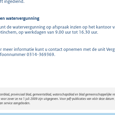
ft ingediend.
ien watervergunning
unt de watervergunning op afspraak inzien op het kantoor va
tinchem, op werkdagen van 9.00 uur tot 16.30 uur.
r meer informatie kunt u contact opnemen met de unit Ver
efoonnummer 0314-369369.
atenblad, provinciaal blad, gemeenteblad, waterschapsblad en blad gemeenschappelijke 
 zover ze na 1 juli 2009 zijn uitgegeven. Voor pdf-publicaties van vóór deze datum g
van service aangeboden.