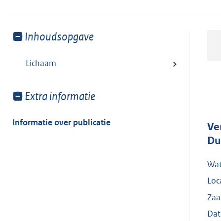
Toon
Inhoudsopgave
meer
van:
Lichaam
Toon
Extra informatie
meer
van:
Informatie over publicatie
Ve
Du
Wat
Loc
Zaa
Dat