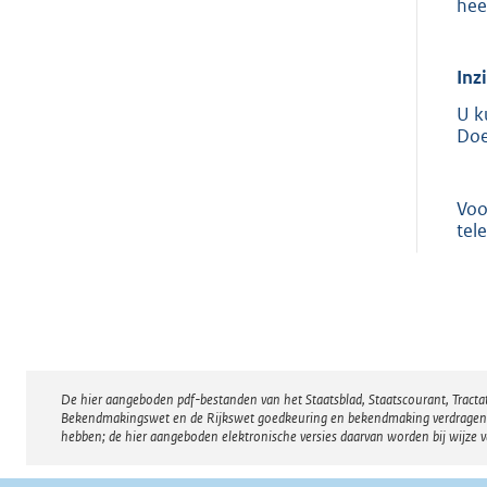
hee
Inz
U k
Doe
Voo
tel
De hier aangeboden pdf-bestanden van het Staatsblad, Staatscourant, Tract
Disclaimer
Bekendmakingswet en de Rijkswet goedkeuring en bekendmaking verdragen voor
hebben; de hier aangeboden elektronische versies daarvan worden bij wijze 