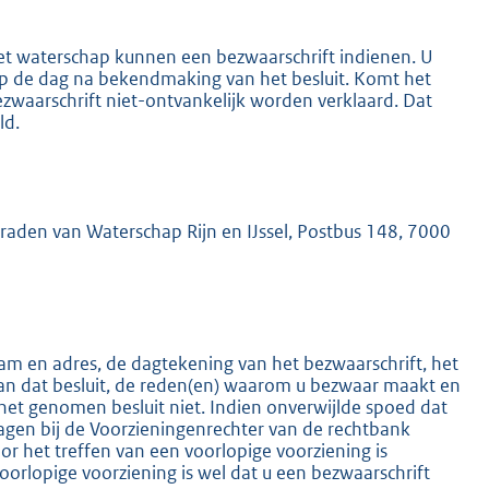
het waterschap kunnen een bezwaarschrift indienen. U
 op de dag na bekendmaking van het besluit. Komt het
ezwaarschrift niet-ontvankelijk worden verklaard. Dat
ld.
K
mraden van Waterschap Rijn en IJssel, Postbus 148, 7000
m en adres, de dagtekening van het bezwaarschrift, het
an dat besluit, de reden(en) waarom u bezwaar maakt en
het genomen besluit niet. Indien onverwijlde spoed dat
ragen bij de Voorzieningenrechter van de rechtbank
 het treffen van een voorlopige voorziening is
oorlopige voorziening is wel dat u een bezwaarschrift