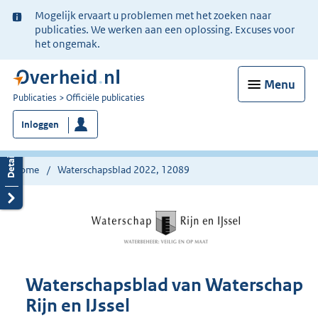
Ter
Mogelijk ervaart u problemen met het zoeken naar
informatie:
publicaties. We werken aan een oplossing. Excuses voor
het ongemak.
Menu
U
Publicaties
Officiële publicaties
bent
Inloggen
nu
hier:
Home
Waterschapsblad 2022, 12089
Waterschapsblad van Waterschap
Rijn en IJssel