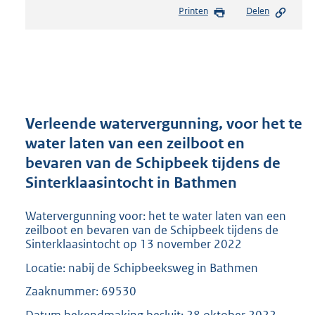
e
Printen
Delen
s
t
a
n
d
s
g
r
Verleende watervergunning, voor het te
o
water laten van een zeilboot en
o
bevaren van de Schipbeek tijdens de
t
t
Sinterklaasintocht in Bathmen
e
:
Watervergunning voor: het te water laten van een
2
zeilboot en bevaren van de Schipbeek tijdens de
0
Sinterklaasintocht op 13 november 2022
9
Locatie: nabij de Schipbeeksweg in Bathmen
K
b
Zaaknummer: 69530
Datum bekendmaking besluit: 28 oktober 2022