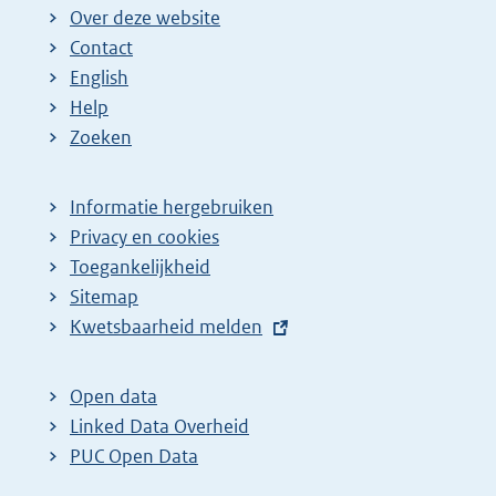
Over deze website
Contact
English
Help
Zoeken
Informatie hergebruiken
Privacy en cookies
Toegankelijkheid
Sitemap
E
Kwetsbaarheid melden
x
t
Open data
e
Linked Data Overheid
r
PUC Open Data
n