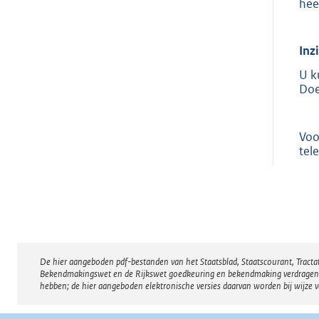
hee
Inz
U k
Doe
Voo
tel
De hier aangeboden pdf-bestanden van het Staatsblad, Staatscourant, Tract
Disclaimer
Bekendmakingswet en de Rijkswet goedkeuring en bekendmaking verdragen voor
hebben; de hier aangeboden elektronische versies daarvan worden bij wijze 