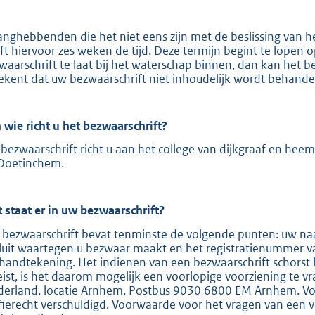
e
:
anghebbenden die het niet eens zijn met de beslissing van 
ft hiervoor zes weken de tijd. Deze termijn begint te lopen
2
waarschrift te laat bij het waterschap binnen, dan kan het b
0
ekent dat uw bezwaarschrift niet inhoudelijk wordt behande
9
 wie richt u het bezwaarschrift?
b
bezwaarschrift richt u aan het college van dijkgraaf en hee
Doetinchem.
 staat er in uw bezwaarschrift?
 bezwaarschrift bevat tenminste de volgende punten: uw naa
luit waartegen u bezwaar maakt en het registratienummer v
handtekening. Het indienen van een bezwaarschrift schorst 
eist, is het daarom mogelijk een voorlopige voorziening te v
derland, locatie Arnhem, Postbus 9030 6800 EM Arnhem. Voor
ffierecht verschuldigd. Voorwaarde voor het vragen van een v