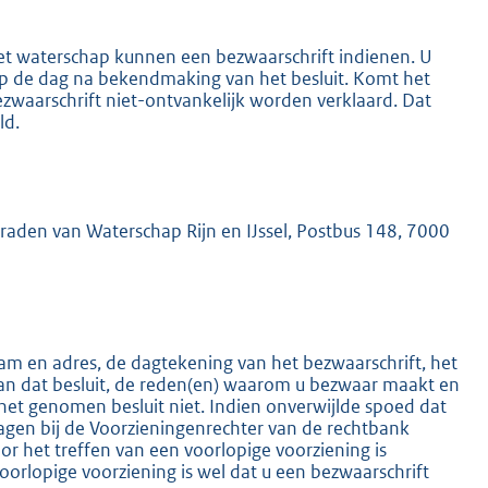
het waterschap kunnen een bezwaarschrift indienen. U
 op de dag na bekendmaking van het besluit. Komt het
ezwaarschrift niet-ontvankelijk worden verklaard. Dat
ld.
K
mraden van Waterschap Rijn en IJssel, Postbus 148, 7000
m en adres, de dagtekening van het bezwaarschrift, het
an dat besluit, de reden(en) waarom u bezwaar maakt en
het genomen besluit niet. Indien onverwijlde spoed dat
ragen bij de Voorzieningenrechter van de rechtbank
 het treffen van een voorlopige voorziening is
oorlopige voorziening is wel dat u een bezwaarschrift