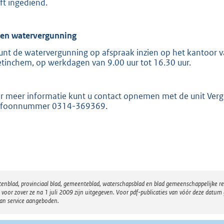
ft ingediend.
ien watervergunning
unt de watervergunning op afspraak inzien op het kantoor va
tinchem, op werkdagen van 9.00 uur tot 16.30 uur.
r meer informatie kunt u contact opnemen met de unit Ver
efoonnummer 0314-369369.
atenblad, provinciaal blad, gemeenteblad, waterschapsblad en blad gemeenschappelijke 
 zover ze na 1 juli 2009 zijn uitgegeven. Voor pdf-publicaties van vóór deze datum g
van service aangeboden.