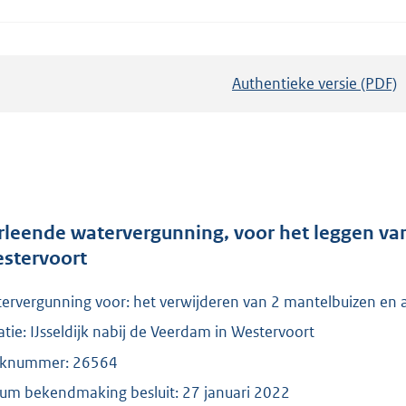
Authentieke versie (PDF)
b
e
s
t
a
n
d
rleende watervergunning, voor het leggen van
s
stervoort
g
ervergunning voor: het verwijderen van 2 mantelbuizen en 
r
o
atie: IJsseldijk nabij de Veerdam in Westervoort
o
knummer: 26564
t
um bekendmaking besluit: 27 januari 2022
t