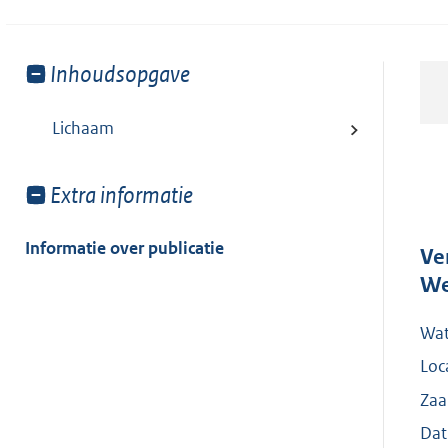
Toon
Inhoudsopgave
meer
van:
Lichaam
Toon
Extra informatie
meer
van:
Informatie over publicatie
Ve
We
Wat
Loc
Zaa
Dat