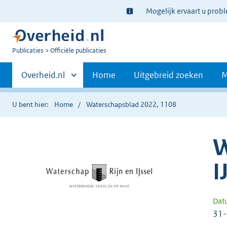
Ter
Mogelijk ervaart u prob
informatie:
U
Publicaties
Officiële publicaties
bent
Primaire
nu
Andere
Overheid.nl
Home
Uitgebreid zoeken
M
hier:
sites
navigatie
binnen
U bent hier:
Home
Waterschapsblad 2022, 1108
W
I
Dat
31-