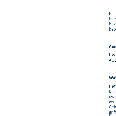
Bel
hee
bez
bet
Aan
Uw 
AC 
Wat
Het
bes
uw 
ver
Gel
gri