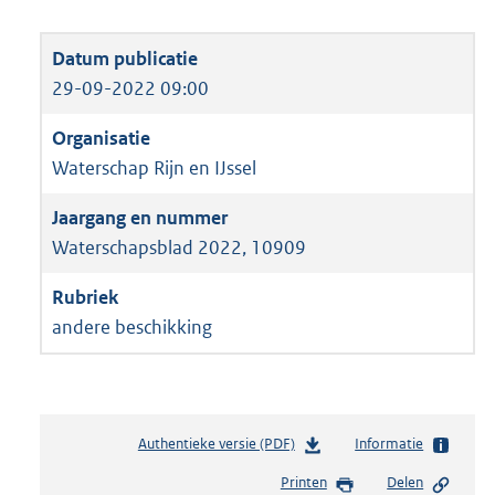
29-09-2022 09:00
Waterschap Rijn en IJssel
Waterschapsblad 2022, 10909
andere beschikking
Authentieke versie (PDF)
b
Informatie
e
Printen
Delen
s