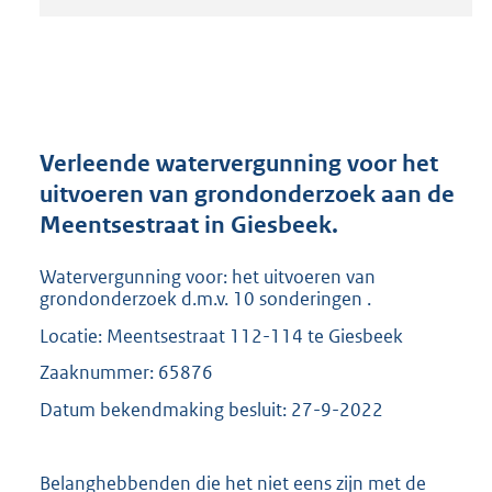
t
a
n
d
s
g
r
Verleende watervergunning voor het
o
uitvoeren van grondonderzoek aan de
o
Meentsestraat in Giesbeek.
t
t
e
Watervergunning voor: het uitvoeren van
:
grondonderzoek d.m.v. 10 sonderingen .
2
Locatie: Meentsestraat 112-114 te Giesbeek
0
9
Zaaknummer: 65876
K
Datum bekendmaking besluit: 27-9-2022
b
Belanghebbenden die het niet eens zijn met de