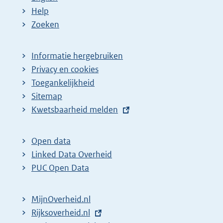
Help
Zoeken
Informatie hergebruiken
Privacy en cookies
Toegankelijkheid
Sitemap
E
Kwetsbaarheid melden
x
t
Open data
e
Linked Data Overheid
r
PUC Open Data
n
e
MijnOverheid.nl
l
E
Rijksoverheid.nl
i