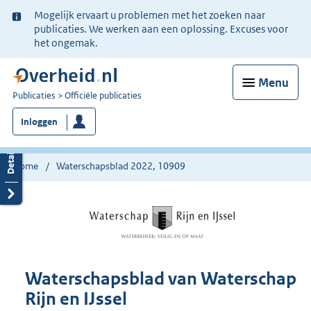
Ter
Mogelijk ervaart u problemen met het zoeken naar
informatie:
publicaties. We werken aan een oplossing. Excuses voor
het ongemak.
Menu
U
Publicaties
Officiële publicaties
bent
Inloggen
nu
hier:
Home
Waterschapsblad 2022, 10909
Waterschapsblad van Waterschap
Rijn en IJssel