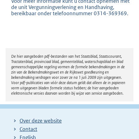
Voor meer informatie kunt u contact opnemen met
de unit Vergunningverlening en Handhaving,
bereikbaar onder telefoonnummer 0314-369369.
Disclaimer
De hier aangeboden pdf-bestanden van het Staatsblad, Staatscourant,
Tractatenblad, provinciaal blad, gemeenteblad, waterschapsblad en blad
gemeenschappelijke regeling vormen de formele bekendmakingen in de
zin van de Bekendmakingswet en de Rijkswet goedkeuring en
bekendmaking verdragen voor zover ze na 1 juli 2009 zijn uitgegeven.
Voor pdf-publicaties van vóór deze datum geldt dat alleen de in papieren
vorm uitgegeven bladen formele status hebben; de hier aangeboden
elektronische versies daarvan worden bij wijze van service aangeboden.
Over deze website
Contact
English