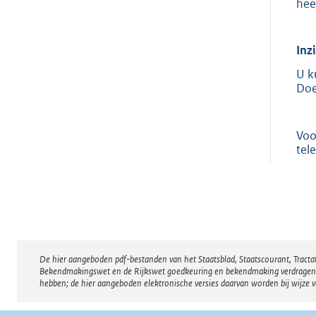
hee
Inz
U k
Doe
Voo
tel
De hier aangeboden pdf-bestanden van het Staatsblad, Staatscourant, Tract
Disclaimer
Bekendmakingswet en de Rijkswet goedkeuring en bekendmaking verdragen voor
hebben; de hier aangeboden elektronische versies daarvan worden bij wijze 