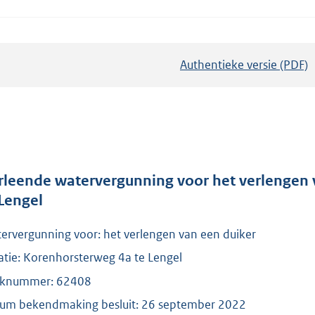
Authentieke versie (PDF)
b
e
s
t
a
n
d
rleende watervergunning voor het verlengen 
s
 Lengel
g
ervergunning voor: het verlengen van een duiker
r
o
atie: Korenhorsterweg 4a te Lengel
o
knummer: 62408
t
um bekendmaking besluit: 26 september 2022
t