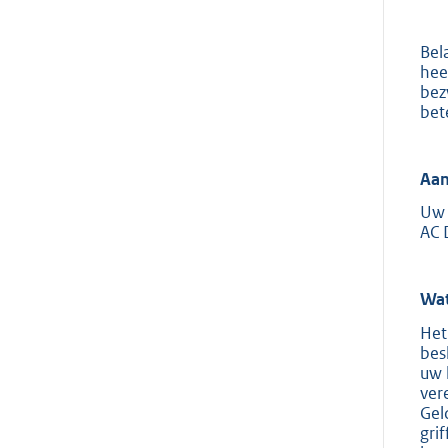
Bel
hee
bez
bet
Aan
Uw 
AC 
Wat
Het
bes
uw 
ver
Gel
gri