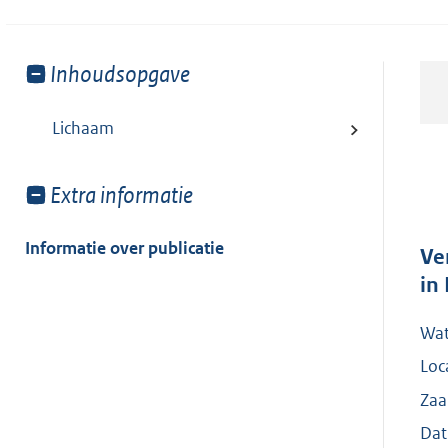
Toon
Inhoudsopgave
meer
van:
Lichaam
Toon
Extra informatie
meer
van:
Informatie over publicatie
Ve
in
Wat
Loc
Zaa
Dat