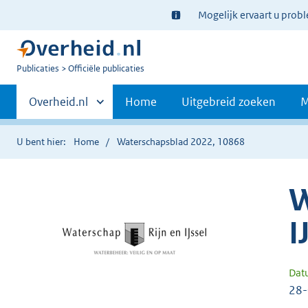
Ter
Mogelijk ervaart u prob
informatie:
U
Publicaties
Officiële publicaties
bent
Primaire
nu
Andere
Overheid.nl
Home
Uitgebreid zoeken
M
hier:
sites
navigatie
binnen
U bent hier:
Home
Waterschapsblad 2022, 10868
W
I
Dat
28-