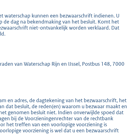
het waterschap kunnen een bezwaarschrift indienen. U
 op de dag na bekendmaking van het besluit. Komt het
ezwaarschrift niet-ontvankelijk worden verklaard. Dat
ld.
K
mraden van Waterschap Rijn en IJssel, Postbus 148, 7000
m en adres, de dagtekening van het bezwaarschrift, het
an dat besluit, de reden(en) waarom u bezwaar maakt en
het genomen besluit niet. Indien onverwijlde spoed dat
ragen bij de Voorzieningenrechter van de rechtbank
 het treffen van een voorlopige voorziening is
oorlopige voorziening is wel dat u een bezwaarschrift