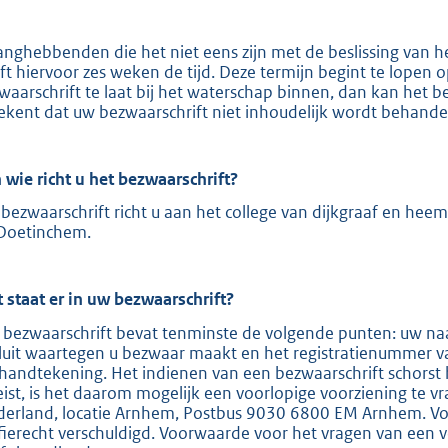
e
:
anghebbenden die het niet eens zijn met de beslissing van 
ft hiervoor zes weken de tijd. Deze termijn begint te lopen
2
waarschrift te laat bij het waterschap binnen, dan kan het b
0
ekent dat uw bezwaarschrift niet inhoudelijk wordt behande
9
 wie richt u het bezwaarschrift?
b
bezwaarschrift richt u aan het college van dijkgraaf en hee
Doetinchem.
 staat er in uw bezwaarschrift?
 bezwaarschrift bevat tenminste de volgende punten: uw naa
luit waartegen u bezwaar maakt en het registratienummer v
handtekening. Het indienen van een bezwaarschrift schorst 
eist, is het daarom mogelijk een voorlopige voorziening te v
derland, locatie Arnhem, Postbus 9030 6800 EM Arnhem. Voor
ffierecht verschuldigd. Voorwaarde voor het vragen van een v