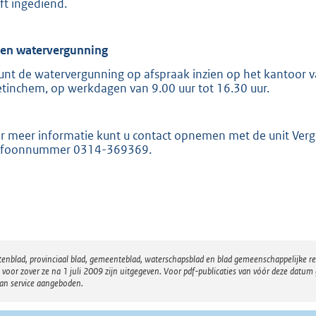
ft ingediend.
ien watervergunning
unt de watervergunning op afspraak inzien op het kantoor va
tinchem, op werkdagen van 9.00 uur tot 16.30 uur.
r meer informatie kunt u contact opnemen met de unit Ver
efoonnummer 0314-369369.
atenblad, provinciaal blad, gemeenteblad, waterschapsblad en blad gemeenschappelijke 
 zover ze na 1 juli 2009 zijn uitgegeven. Voor pdf-publicaties van vóór deze datum g
van service aangeboden.