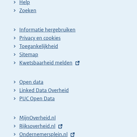
Help
Zoeken
Informatie hergebruiken
Privacy en cookies
Toegankelijkheid
Sitemap
E
Kwetsbaarheid melden
x
t
Open data
e
Linked Data Overheid
r
PUC Open Data
n
e
MijnOverheid.nl
l
E
Rijksoverheid.nl
i
x
E
Ondernemersplein.nl
n