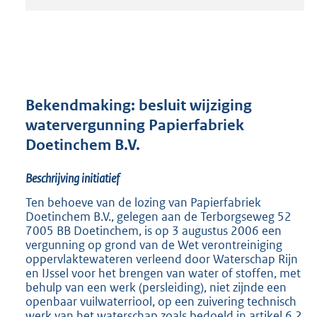
t
a
n
d
s
g
r
Bekendmaking: besluit wijziging
o
watervergunning Papierfabriek
o
Doetinchem B.V.
t
t
e
Beschrijving initiatief
:
Ten behoeve van de lozing van Papierfabriek
2
Doetinchem B.V., gelegen aan de Terborgseweg 52
5
7005 BB Doetinchem, is op 3 augustus 2006 een
2
vergunning op grond van de Wet verontreiniging
K
oppervlaktewateren verleend door Waterschap Rijn
b
en IJssel voor het brengen van water of stoffen, met
behulp van een werk (persleiding), niet zijnde een
openbaar vuilwaterriool, op een zuivering technisch
werk van het waterschap zoals bedoeld in artikel 6.2