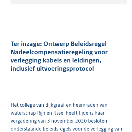
t
a
n
d
s
g
r
Ter inzage: Ontwerp Beleidsregel
o
Nadeelcompensatieregeling voor
o
verlegging kabels en leidingen,
t
t
inclusief uitvoeringsprotocol
e
:
2
1
5
K
Het college van dijkgraaf en heemraden van
b
waterschap Rijn en IJssel heeft tijdens haar
vergadering van 3 november 2020 besloten
onderstaande beleidsregels voor de verlegging van