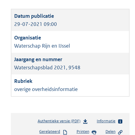
29-07-2021 09:00
Waterschap Rijn en IJssel
Waterschapsblad 2021, 9548
overige overheidsinformatie
Authentieke versie (PDF)
b
Informatie
e
Gerelateerd
Printen
Delen
s