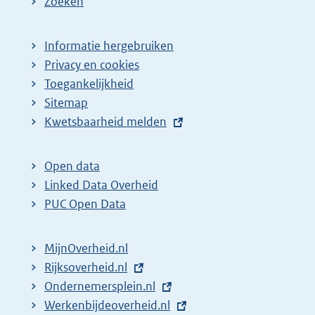
Zoeken
Informatie hergebruiken
Privacy en cookies
Toegankelijkheid
Sitemap
E
Kwetsbaarheid melden
x
t
Open data
e
Linked Data Overheid
r
PUC Open Data
n
e
MijnOverheid.nl
l
E
Rijksoverheid.nl
i
x
E
Ondernemersplein.nl
n
t
x
E
Werkenbijdeoverheid.nl
k