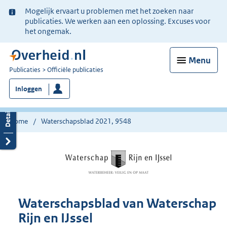
Ter
Mogelijk ervaart u problemen met het zoeken naar
informatie:
publicaties. We werken aan een oplossing. Excuses voor
het ongemak.
Menu
U
Publicaties
Officiële publicaties
bent
Inloggen
nu
hier:
Home
Waterschapsblad 2021, 9548
Waterschapsblad van Waterschap
Rijn en IJssel