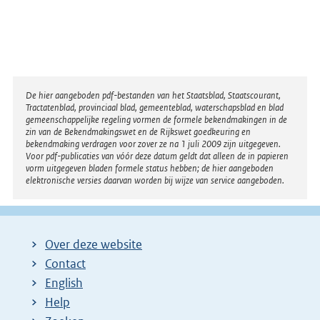
Disclaimer
De hier aangeboden pdf-bestanden van het Staatsblad, Staatscourant,
Tractatenblad, provinciaal blad, gemeenteblad, waterschapsblad en blad
gemeenschappelijke regeling vormen de formele bekendmakingen in de
zin van de Bekendmakingswet en de Rijkswet goedkeuring en
bekendmaking verdragen voor zover ze na 1 juli 2009 zijn uitgegeven.
Voor pdf-publicaties van vóór deze datum geldt dat alleen de in papieren
vorm uitgegeven bladen formele status hebben; de hier aangeboden
elektronische versies daarvan worden bij wijze van service aangeboden.
Over deze website
Contact
English
Help