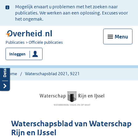
Ter
Mogelijk ervaart u problemen met het zoeken naar
informatie:
publicaties. We werken aan een oplossing. Excuses voor
het ongemak.
Menu
U
Publicaties
Officiële publicaties
bent
Inloggen
nu
hier:
Home
Waterschapsblad 2021, 9221
Waterschapsblad van Waterschap
Rijn en IJssel