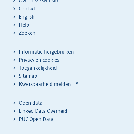
Over deze website
Contact
English
Help
Zoeken
Informatie hergebruiken
Privacy en cookies
Toegankelijkheid
Sitemap
E
Kwetsbaarheid melden
x
t
Open data
e
Linked Data Overheid
r
PUC Open Data
n
e