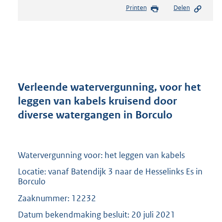
e
Printen
Delen
s
t
a
n
d
s
g
r
Verleende watervergunning, voor het
o
leggen van kabels kruisend door
o
diverse watergangen in Borculo
t
t
e
:
Watervergunning voor: het leggen van kabels
2
0
Locatie: vanaf Batendijk 3 naar de Hesselinks Es in
9
Borculo
K
Zaaknummer: 12232
b
Datum bekendmaking besluit: 20 juli 2021