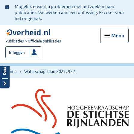
Ter
Mogelijk ervaart u problemen met het zoeken naar
informatie:
publicaties. We werken aan een oplossing. Excuses voor
het ongemak.
Menu
U
Publicaties
Officiële publicaties
bent
Inloggen
nu
hier:
Home
Waterschapsblad 2021, 922