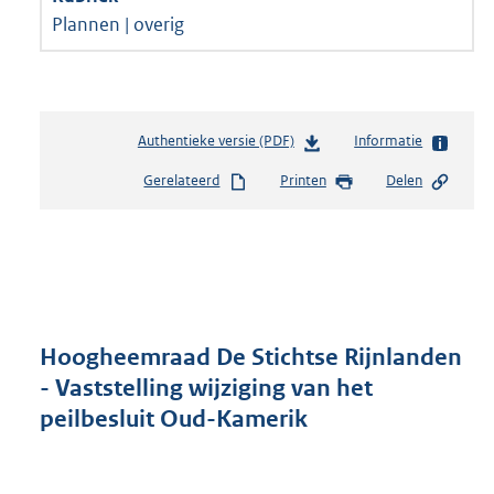
Plannen | overig
Authentieke versie (PDF)
b
Informatie
e
Gerelateerd
Printen
Delen
s
t
a
n
d
s
g
r
Hoogheemraad De Stichtse Rijnlanden
o
- Vaststelling wijziging van het
o
peilbesluit Oud-Kamerik
t
t
e
: