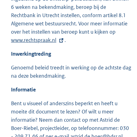
6 weken na bekendmaking, beroep bij de
Rechtbank in Utrecht instellen, conform artikel 8.1
Algemene wet bestuursrecht. Voor meer informatie
over het instellen van beroep kunt u kijken op
E
www.rechtspraak.nl
.
x
t
Inwerkingtreding
e
r
Genoemd beleid treedt in werking op de achtste dag
n
na deze bekendmaking.
e
l
Informatie
i
Bent u visueel of anderszins beperkt en heeft u
n
moeite dit document te lezen? Of wilt u meer
k
informatie? Neem dan contact op met Astrid de
:
Boer-Riebel, projectleider, op telefoonnummer: 030
- 209 71 46 of per e-mail
astrid.de.boer@hdsr.nl
.