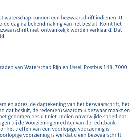
het waterschap kunnen een bezwaarschrift indienen. U
 op de dag na bekendmaking van het besluit. Komt het
ezwaarschrift niet-ontvankelijk worden verklaard. Dat
ld.
K
mraden van Waterschap Rijn en IJssel, Postbus 148, 7000
m en adres, de dagtekening van het bezwaarschrift, het
an dat besluit, de reden(en) waarom u bezwaar maakt en
het genomen besluit niet. Indien onverwijlde spoed dat
ragen bij de Voorzieningenrechter van de rechtbank
 het treffen van een voorlopige voorziening is
oorlopige voorziening is wel dat u een bezwaarschrift