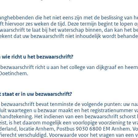
e
:
anghebbenden die het niet eens zijn met de beslissing van 
2
ft hiervoor zes weken de tijd. Deze termijn begint te lopen
waarschrift te laat bij het waterschap binnen, dan kan het b
0
ekent dat uw bezwaarschrift niet inhoudelijk wordt behande
9
b
 wie richt u het bezwaarschrift?
bezwaarschrift richt u aan het college van dijkgraaf en hee
Doetinchem.
 staat er in uw bezwaarschrift?
 bezwaarschrift bevat tenminste de volgende punten: uw naa
luit waartegen u bezwaar maakt en het registratienummer v
handtekening. Het indienen van een bezwaarschrift schorst 
eist, is het daarom mogelijk een voorlopige voorziening te v
derland, locatie Arnhem, Postbus 9030 6800 EM Arnhem. Voor
ffierecht verschuldigd. Voorwaarde voor het vragen van een v