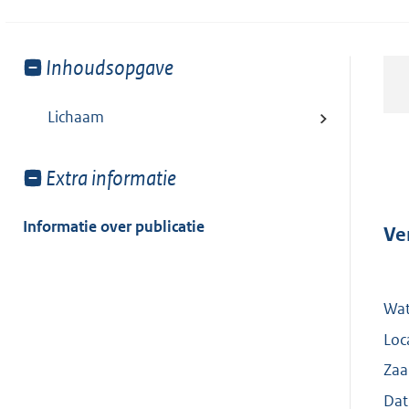
Toon
Inhoudsopgave
meer
van:
Lichaam
Toon
Extra informatie
meer
van:
Informatie over publicatie
Ve
Wat
Loc
Zaa
Dat