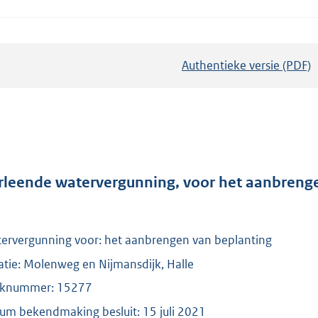
Authentieke versie (PDF)
b
e
s
t
a
n
d
rleende watervergunning, voor het aanbrenge
s
g
r
ervergunning voor: het aanbrengen van beplanting
o
atie: Molenweg en Nijmansdijk, Halle
o
knummer: 15277
t
um bekendmaking besluit: 15 juli 2021
t