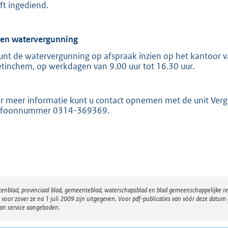
ft ingediend.
ien watervergunning
unt de watervergunning op afspraak inzien op het kantoor va
tinchem, op werkdagen van 9.00 uur tot 16.30 uur.
r meer informatie kunt u contact opnemen met de unit Ver
efoonnummer 0314-369369.
atenblad, provinciaal blad, gemeenteblad, waterschapsblad en blad gemeenschappelijke 
 zover ze na 1 juli 2009 zijn uitgegeven. Voor pdf-publicaties van vóór deze datum g
van service aangeboden.