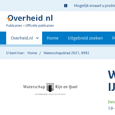
Ter
Mogelijk ervaart u prob
informatie:
U
Publicaties
Officiële publicaties
bent
Primaire
nu
Andere
Overheid.nl
Home
Uitgebreid zoeken
M
hier:
sites
navigatie
binnen
U bent hier:
Home
Waterschapsblad 2021, 8992
W
I
Dat
19-