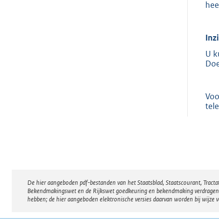
hee
Inz
U k
Doe
Voo
tel
De hier aangeboden pdf-bestanden van het Staatsblad, Staatscourant, Tract
Disclaimer
Bekendmakingswet en de Rijkswet goedkeuring en bekendmaking verdragen voor
hebben; de hier aangeboden elektronische versies daarvan worden bij wijze 