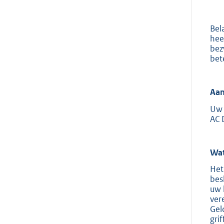
Bel
hee
bez
bet
Aan
Uw 
AC 
Wat
Het
bes
uw 
ver
Gel
gri