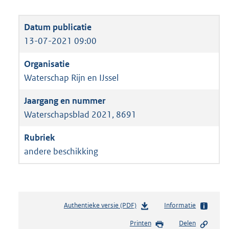
13-07-2021 09:00
Waterschap Rijn en IJssel
Waterschapsblad 2021, 8691
andere beschikking
Authentieke versie (PDF)
b
Informatie
e
Printen
Delen
s