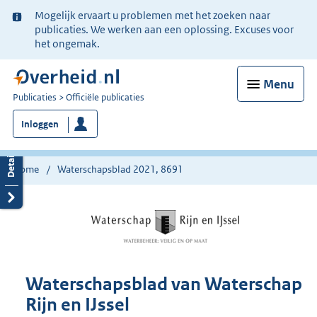
Ter
Mogelijk ervaart u problemen met het zoeken naar
informatie:
publicaties. We werken aan een oplossing. Excuses voor
het ongemak.
Menu
U
Publicaties
Officiële publicaties
bent
Inloggen
nu
hier:
Home
Waterschapsblad 2021, 8691
Waterschapsblad van Waterschap
Rijn en IJssel