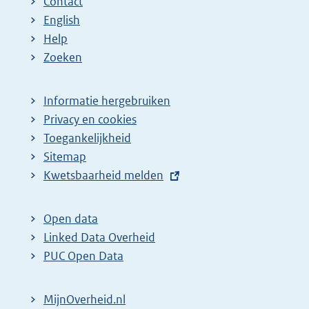
Contact
English
Help
Zoeken
Informatie hergebruiken
Privacy en cookies
Toegankelijkheid
Sitemap
E
Kwetsbaarheid melden
x
t
Open data
e
Linked Data Overheid
r
PUC Open Data
n
e
MijnOverheid.nl
l