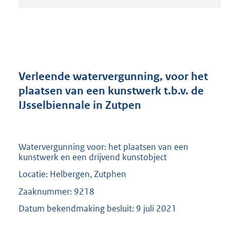
t
a
n
d
s
g
r
Verleende watervergunning, voor het
o
plaatsen van een kunstwerk t.b.v. de
o
IJsselbiennale in Zutpen
t
t
e
:
Watervergunning voor: het plaatsen van een
2
kunstwerk en een drijvend kunstobject
0
9
Locatie: Helbergen, Zutphen
K
Zaaknummer: 9218
b
Datum bekendmaking besluit: 9 juli 2021