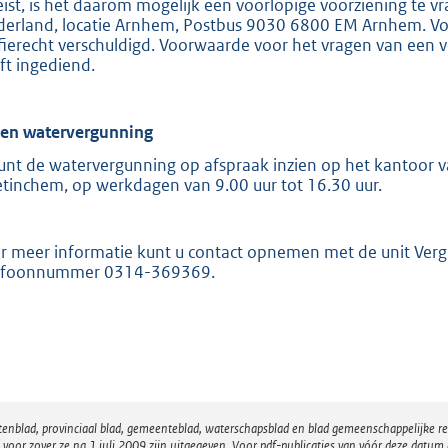
eist, is het daarom mogelijk een voorlopige voorziening te v
derland, locatie Arnhem, Postbus 9030 6800 EM Arnhem. Voor
ffierecht verschuldigd. Voorwaarde voor het vragen van een v
ft ingediend.
ien watervergunning
unt de watervergunning op afspraak inzien op het kantoor va
tinchem, op werkdagen van 9.00 uur tot 16.30 uur.
r meer informatie kunt u contact opnemen met de unit Ver
efoonnummer 0314-369369.
atenblad, provinciaal blad, gemeenteblad, waterschapsblad en blad gemeenschappelijke 
 zover ze na 1 juli 2009 zijn uitgegeven. Voor pdf-publicaties van vóór deze datum g