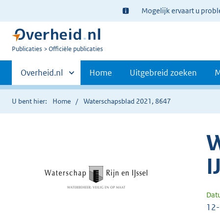
Ter
Mogelijk ervaart u prob
informatie:
U
Publicaties
Officiële publicaties
bent
Primaire
nu
Andere
Overheid.nl
Home
Uitgebreid zoeken
M
hier:
sites
navigatie
binnen
U bent hier:
Home
Waterschapsblad 2021, 8647
W
I
Dat
12-