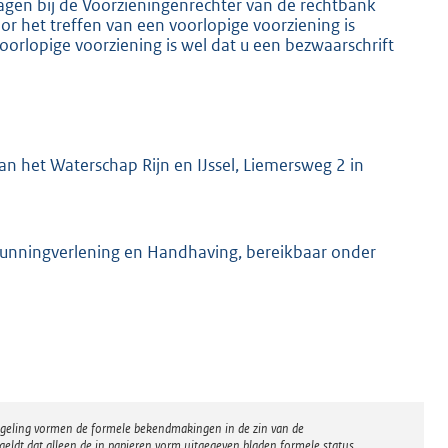
ragen bij de Voorzieningenrechter van de rechtbank
 het treffen van een voorlopige voorziening is
oorlopige voorziening is wel dat u een bezwaarschrift
n het Waterschap Rijn en IJssel, Liemersweg 2 in
gunningverlening en Handhaving, bereikbaar onder
regeling vormen de formele bekendmakingen in de zin van de
eldt dat alleen de in papieren vorm uitgegeven bladen formele status