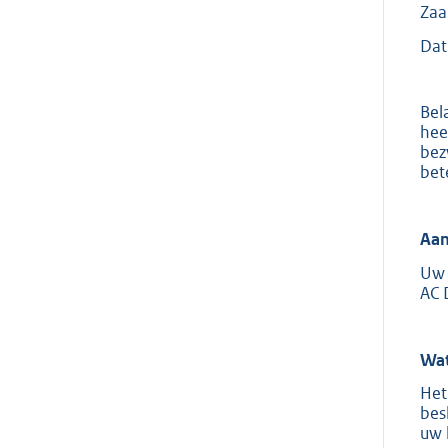
Zaa
Dat
Bel
hee
bez
bet
Aan
Uw 
AC 
Wat
Het
bes
uw 