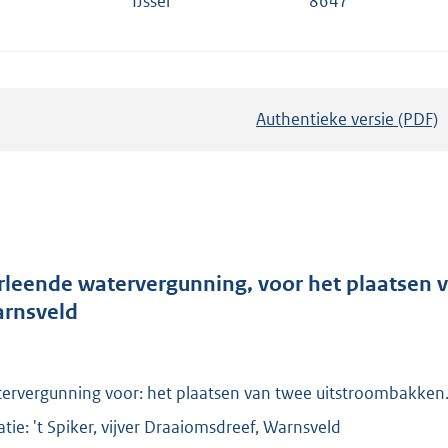
IJssel
8647
Authentieke versie (PDF)
b
e
s
t
a
n
d
rleende watervergunning, voor het plaatsen va
s
rnsveld
g
r
o
ervergunning voor: het plaatsen van twee uitstroombakken
o
atie: 't Spiker, vijver Draaiomsdreef, Warnsveld
t