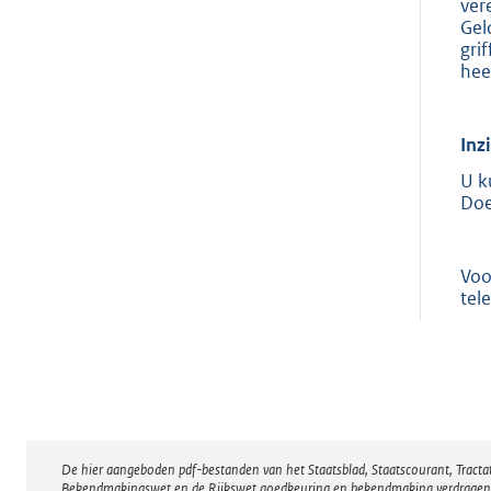
ver
Gel
gri
hee
Inz
U k
Doe
Voo
tel
De hier aangeboden pdf-bestanden van het Staatsblad, Staatscourant, Tract
Disclaimer
Bekendmakingswet en de Rijkswet goedkeuring en bekendmaking verdragen voor