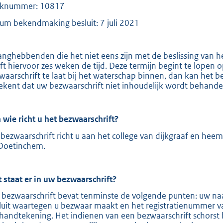
knummer: 10817
t
um bekendmaking besluit: 7 juli 2021
e
:
2
anghebbenden die het niet eens zijn met de beslissing van 
0
ft hiervoor zes weken de tijd. Deze termijn begint te lopen
waarschrift te laat bij het waterschap binnen, dan kan het b
9
ekent dat uw bezwaarschrift niet inhoudelijk wordt behande
b
 wie richt u het bezwaarschrift?
bezwaarschrift richt u aan het college van dijkgraaf en hee
Doetinchem.
 staat er in uw bezwaarschrift?
 bezwaarschrift bevat tenminste de volgende punten: uw naa
luit waartegen u bezwaar maakt en het registratienummer v
handtekening. Het indienen van een bezwaarschrift schorst 