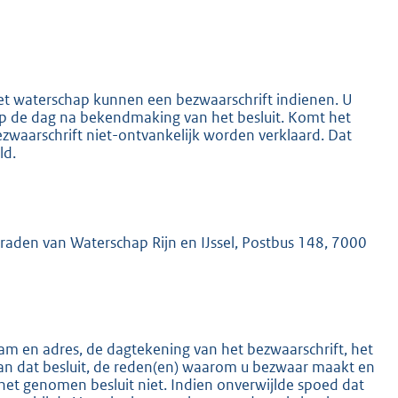
het waterschap kunnen een bezwaarschrift indienen. U
 op de dag na bekendmaking van het besluit. Komt het
ezwaarschrift niet-ontvankelijk worden verklaard. Dat
ld.
K
mraden van Waterschap Rijn en IJssel, Postbus 148, 7000
m en adres, de dagtekening van het bezwaarschrift, het
an dat besluit, de reden(en) waarom u bezwaar maakt en
het genomen besluit niet. Indien onverwijlde spoed dat