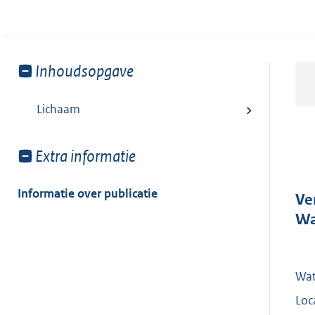
Toon
Inhoudsopgave
meer
van:
Lichaam
Toon
Extra informatie
meer
van:
Informatie over publicatie
Ve
Wa
Wat
Loc