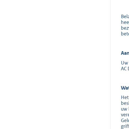
Bel
hee
bez
bet
Aan
Uw 
AC 
Wat
Het
bes
uw 
ver
Gel
gri