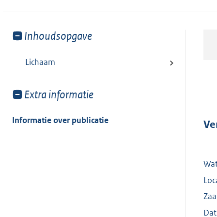
Toon
Inhoudsopgave
meer
van:
Lichaam
Toon
Extra informatie
meer
van:
Informatie over publicatie
Ve
Wat
Loc
Zaa
Dat