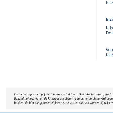
hee
Inz
U k
Doe
Voo
tel
De hier aangeboden pdf-bestanden van het Staatsblad, Staatscourant, Tract
Disclaimer
Bekendmakingswet en de Rijkswet goedkeuring en bekendmaking verdragen voor
hebben; de hier aangeboden elektronische versies daarvan worden bij wijze 