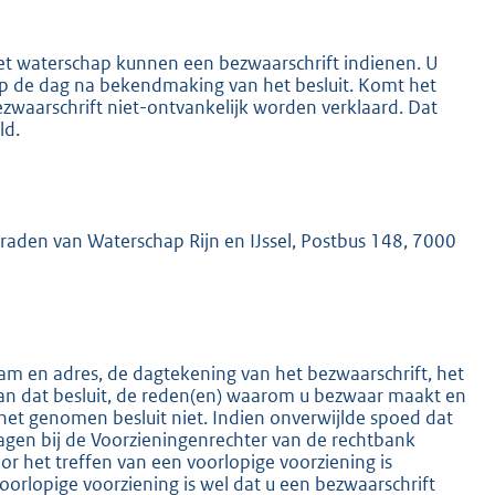
het waterschap kunnen een bezwaarschrift indienen. U
 op de dag na bekendmaking van het besluit. Komt het
ezwaarschrift niet-ontvankelijk worden verklaard. Dat
ld.
K
mraden van Waterschap Rijn en IJssel, Postbus 148, 7000
m en adres, de dagtekening van het bezwaarschrift, het
an dat besluit, de reden(en) waarom u bezwaar maakt en
het genomen besluit niet. Indien onverwijlde spoed dat
ragen bij de Voorzieningenrechter van de rechtbank
 het treffen van een voorlopige voorziening is
oorlopige voorziening is wel dat u een bezwaarschrift