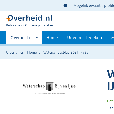
Ter
Mogelijk ervaart u prob
informatie:
U
Publicaties
Officiële publicaties
bent
Primaire
nu
Andere
Overheid.nl
Home
Uitgebreid zoeken
M
hier:
sites
navigatie
binnen
U bent hier:
Home
Waterschapsblad 2021, 7585
W
I
Dat
17-