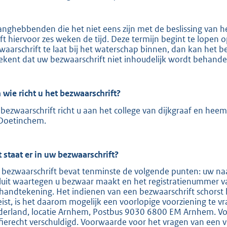
e
:
anghebbenden die het niet eens zijn met de beslissing van 
2
ft hiervoor zes weken de tijd. Deze termijn begint te lopen
waarschrift te laat bij het waterschap binnen, dan kan het b
0
ekent dat uw bezwaarschrift niet inhoudelijk wordt behande
9
b
 wie richt u het bezwaarschrift?
bezwaarschrift richt u aan het college van dijkgraaf en hee
Doetinchem.
 staat er in uw bezwaarschrift?
 bezwaarschrift bevat tenminste de volgende punten: uw naa
luit waartegen u bezwaar maakt en het registratienummer v
handtekening. Het indienen van een bezwaarschrift schorst 
eist, is het daarom mogelijk een voorlopige voorziening te v
derland, locatie Arnhem, Postbus 9030 6800 EM Arnhem. Voor
ffierecht verschuldigd. Voorwaarde voor het vragen van een v