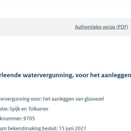
Authentieke versie (PDF)
b
e
s
t
a
n
d
rleende watervergunning, voor het aanleggen 
s
g
r
ervergunning voor: het aanleggen van glasvezel
o
atie: Spijk en Tolkamer
o
knummer: 9705
t
um bekendmaking besluit: 15 juni 2021
t