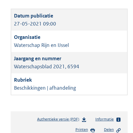
27-05-2021 09:00
Waterschap Rijn en IJssel
Waterschapsblad 2021, 6594
Beschikkingen | afhandeling
Authentieke versie (PDF)
b
Informatie
e
Printen
Delen
s