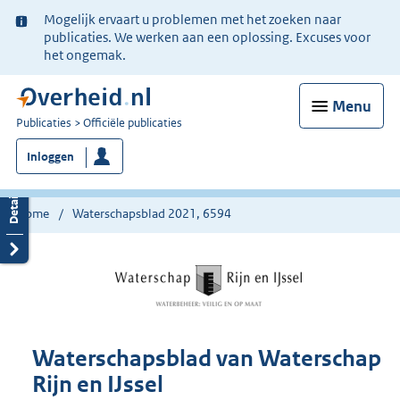
Ter
Mogelijk ervaart u problemen met het zoeken naar
informatie:
publicaties. We werken aan een oplossing. Excuses voor
het ongemak.
Menu
U
Publicaties
Officiële publicaties
bent
Inloggen
nu
hier:
Home
Waterschapsblad 2021, 6594
Waterschapsblad van Waterschap
Rijn en IJssel