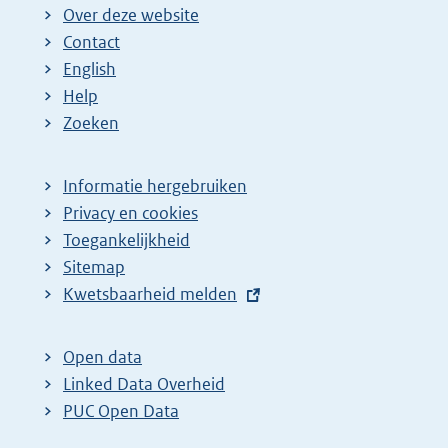
Over deze website
Contact
English
Help
Zoeken
Informatie hergebruiken
Privacy en cookies
Toegankelijkheid
Sitemap
E
Kwetsbaarheid melden
x
t
Open data
e
Linked Data Overheid
r
PUC Open Data
n