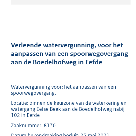
t
a
n
d
s
g
r
Verleende watervergunning, voor het
o
aanpassen van een spoorwegovergang
o
aan de Boedelhofweg in Eefde
t
t
e
:
Watervergunning voor: het aanpassen van een
2
spoorwegovergang.
0
9
Locatie: binnen de keurzone van de waterkering en
K
watergang Eefse Beek aan de Boedelhofweg nabij
b
102 in Eefde
Zaaknummer: 8176
Datum bekendmaking besluit: 25 mei 2021