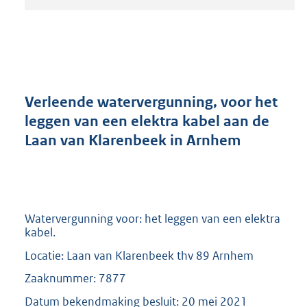
t
a
n
d
s
g
r
Verleende watervergunning, voor het
o
leggen van een elektra kabel aan de
o
Laan van Klarenbeek in Arnhem
t
t
e
:
2
0
Watervergunning voor: het leggen van een elektra
9
kabel.
K
Locatie: Laan van Klarenbeek thv 89 Arnhem
b
Zaaknummer: 7877
Datum bekendmaking besluit: 20 mei 2021