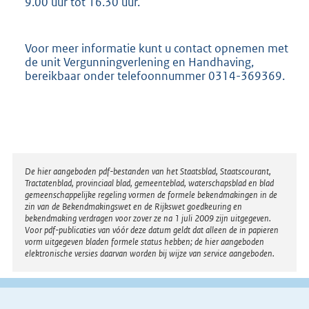
9.00 uur tot 16.30 uur.
Voor meer informatie kunt u contact opnemen met
de unit Vergunningverlening en Handhaving,
bereikbaar onder telefoonnummer 0314-369369.
Disclaimer
De hier aangeboden pdf-bestanden van het Staatsblad, Staatscourant,
Tractatenblad, provinciaal blad, gemeenteblad, waterschapsblad en blad
gemeenschappelijke regeling vormen de formele bekendmakingen in de
zin van de Bekendmakingswet en de Rijkswet goedkeuring en
bekendmaking verdragen voor zover ze na 1 juli 2009 zijn uitgegeven.
Voor pdf-publicaties van vóór deze datum geldt dat alleen de in papieren
vorm uitgegeven bladen formele status hebben; de hier aangeboden
elektronische versies daarvan worden bij wijze van service aangeboden.