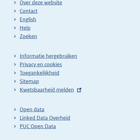
Over deze website
Contact
English
Help
Zoeken
Informatie hergebruiken
Privacy en cookies
Toegankelijkheid
Sitemap
E
Kwetsbaarheid melden
x
t
Open data
e
Linked Data Overheid
r
PUC Open Data
n