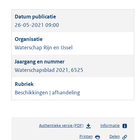
26-05-2021 09:00
Waterschap Rijn en IJssel
Waterschapsblad 2021, 6525
Beschikkingen | afhandeling
Authentieke versie (PDF)
b
Informatie
e
Printen
Delen
s