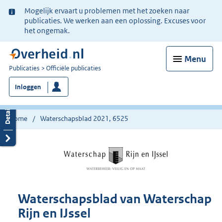
Ter
Mogelijk ervaart u problemen met het zoeken naar
informatie:
publicaties. We werken aan een oplossing. Excuses voor
het ongemak.
Menu
U
Publicaties
Officiële publicaties
bent
Inloggen
nu
hier:
Home
Waterschapsblad 2021, 6525
Waterschapsblad van Waterschap
Rijn en IJssel