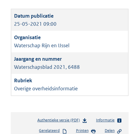
25-05-2021 09:00
Waterschap Rijn en IJssel
Waterschapsblad 2021, 6488
Overige overheidsinformatie
Authentieke versie (PDF)
b
Informatie
e
Gerelateerd
Printen
Delen
s