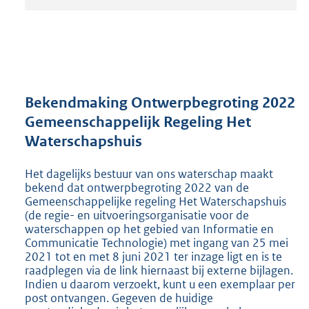
t
a
n
d
s
g
r
Bekendmaking Ontwerpbegroting 2022
o
Gemeenschappelijk Regeling Het
o
Waterschapshuis
t
t
e
Het dagelijks bestuur van ons waterschap maakt
:
bekend dat ontwerpbegroting 2022 van de
2
Gemeenschappelijke regeling Het Waterschapshuis
(de regie- en uitvoeringsorganisatie voor de
0
waterschappen op het gebied van Informatie en
4
Communicatie Technologie) met ingang van 25 mei
K
2021 tot en met 8 juni 2021 ter inzage ligt en is te
b
raadplegen via de link hiernaast bij externe bijlagen.
Indien u daarom verzoekt, kunt u een exemplaar per
post ontvangen. Gegeven de huidige