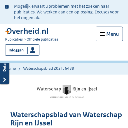
Ter
Mogelijk ervaart u problemen met het zoeken naar
informatie:
publicaties. We werken aan een oplossing. Excuses voor
het ongemak.
Menu
U
Publicaties
Officiële publicaties
bent
Inloggen
nu
hier:
Home
Waterschapsblad 2021, 6488
Waterschapsblad van Waterschap
Rijn en IJssel