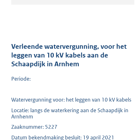
t
a
n
d
s
g
r
Verleende watervergunning, voor het
o
leggen van 10 kV kabels aan de
o
Schaapdijk in Arnhem
t
t
e
Periode:
:
2
0
Watervergunning voor: het leggen van 10 kV kabels
9
Locatie: langs de waterkering aan de Schaapdijk in
K
Arnhenm
b
Zaaknummer: 5227
Datum bekendmaking besluit: 19 april 2021