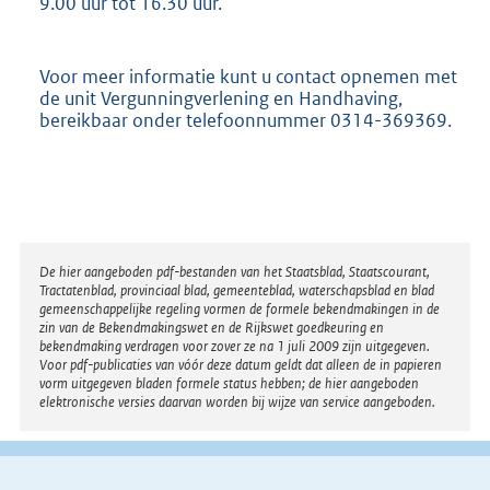
9.00 uur tot 16.30 uur.
Voor meer informatie kunt u contact opnemen met
de unit Vergunningverlening en Handhaving,
bereikbaar onder telefoonnummer 0314-369369.
Disclaimer
De hier aangeboden pdf-bestanden van het Staatsblad, Staatscourant,
Tractatenblad, provinciaal blad, gemeenteblad, waterschapsblad en blad
gemeenschappelijke regeling vormen de formele bekendmakingen in de
zin van de Bekendmakingswet en de Rijkswet goedkeuring en
bekendmaking verdragen voor zover ze na 1 juli 2009 zijn uitgegeven.
Voor pdf-publicaties van vóór deze datum geldt dat alleen de in papieren
vorm uitgegeven bladen formele status hebben; de hier aangeboden
elektronische versies daarvan worden bij wijze van service aangeboden.