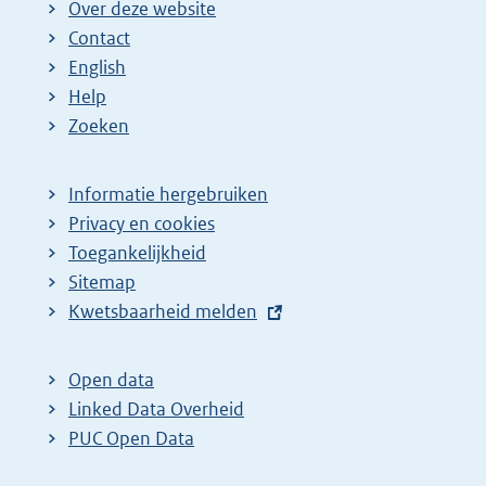
Over deze website
Contact
English
Help
Zoeken
Informatie hergebruiken
Privacy en cookies
Toegankelijkheid
Sitemap
E
Kwetsbaarheid melden
x
t
Open data
e
Linked Data Overheid
r
PUC Open Data
n