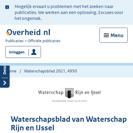
Ter
Mogelijk ervaart u problemen met het zoeken naar
informatie:
publicaties. We werken aan een oplossing. Excuses voor
het ongemak.
Menu
U
Publicaties
Officiële publicaties
bent
Inloggen
nu
hier:
Home
Waterschapsblad 2021, 4950
Waterschapsblad van Waterschap
Rijn en IJssel