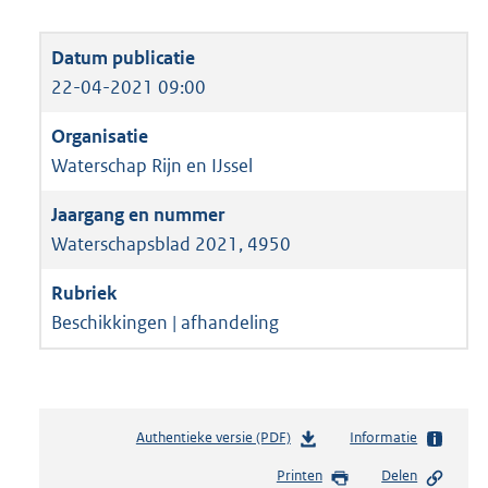
22-04-2021 09:00
Waterschap Rijn en IJssel
Waterschapsblad 2021, 4950
Beschikkingen | afhandeling
Authentieke versie (PDF)
b
Informatie
e
Printen
Delen
s