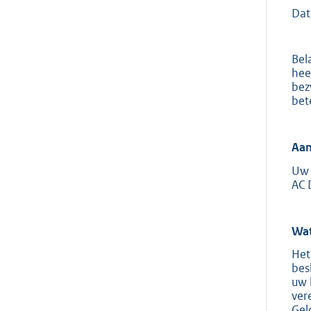
Dat
Bel
hee
bez
bet
Aan
Uw 
AC 
Wat
Het
bes
uw 
ver
Gel