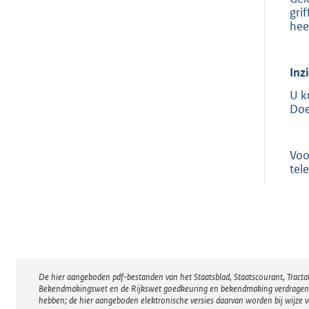
gri
hee
Inz
U k
Doe
Voo
tel
De hier aangeboden pdf-bestanden van het Staatsblad, Staatscourant, Tract
Disclaimer
Bekendmakingswet en de Rijkswet goedkeuring en bekendmaking verdragen voor
hebben; de hier aangeboden elektronische versies daarvan worden bij wijze 