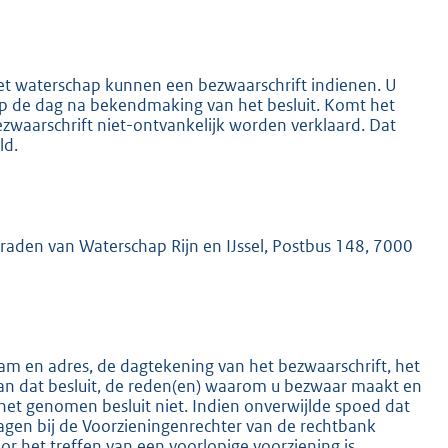
het waterschap kunnen een bezwaarschrift indienen. U
 op de dag na bekendmaking van het besluit. Komt het
ezwaarschrift niet-ontvankelijk worden verklaard. Dat
ld.
K
mraden van Waterschap Rijn en IJssel, Postbus 148, 7000
m en adres, de dagtekening van het bezwaarschrift, het
an dat besluit, de reden(en) waarom u bezwaar maakt en
het genomen besluit niet. Indien onverwijlde spoed dat
ragen bij de Voorzieningenrechter van de rechtbank
 het treffen van een voorlopige voorziening is