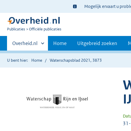
Ter
Mogelijk ervaart u prob
informatie:
U
Publicaties
Officiële publicaties
bent
Primaire
nu
Andere
Overheid.nl
Home
Uitgebreid zoeken
M
hier:
sites
navigatie
binnen
U bent hier:
Home
Waterschapsblad 2021, 3873
W
I
Dat
31-