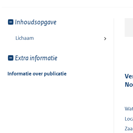
Toon
Inhoudsopgave
meer
van:
Lichaam
Toon
Extra informatie
meer
van:
Informatie over publicatie
Ve
No
Wat
Loc
Zaa