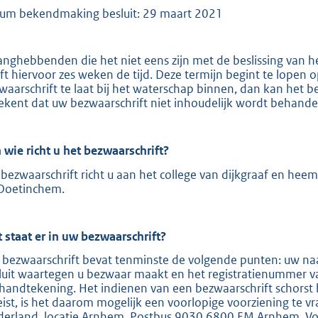
um bekendmaking besluit: 29 maart 2021
e
:
2
anghebbenden die het niet eens zijn met de beslissing van 
0
ft hiervoor zes weken de tijd. Deze termijn begint te lopen
waarschrift te laat bij het waterschap binnen, dan kan het b
9
ekent dat uw bezwaarschrift niet inhoudelijk wordt behande
b
 wie richt u het bezwaarschrift?
bezwaarschrift richt u aan het college van dijkgraaf en hee
Doetinchem.
 staat er in uw bezwaarschrift?
 bezwaarschrift bevat tenminste de volgende punten: uw naa
luit waartegen u bezwaar maakt en het registratienummer v
handtekening. Het indienen van een bezwaarschrift schorst 
eist, is het daarom mogelijk een voorlopige voorziening te v
derland, locatie Arnhem, Postbus 9030 6800 EM Arnhem. Voor