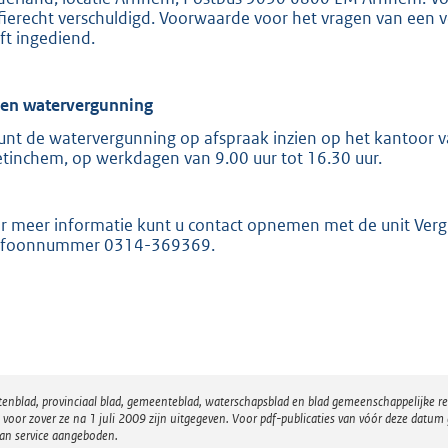
ffierecht verschuldigd. Voorwaarde voor het vragen van een v
ft ingediend.
ien watervergunning
unt de watervergunning op afspraak inzien op het kantoor va
tinchem, op werkdagen van 9.00 uur tot 16.30 uur.
r meer informatie kunt u contact opnemen met de unit Ver
efoonnummer 0314-369369.
atenblad, provinciaal blad, gemeenteblad, waterschapsblad en blad gemeenschappelijke 
 zover ze na 1 juli 2009 zijn uitgegeven. Voor pdf-publicaties van vóór deze datum g
van service aangeboden.