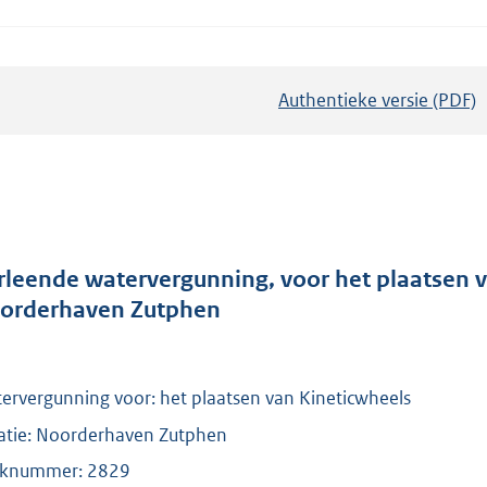
Authentieke versie (PDF)
b
e
s
t
a
n
d
rleende watervergunning, voor het plaatsen v
s
orderhaven Zutphen
g
r
o
ervergunning voor: het plaatsen van Kineticwheels
o
atie: Noorderhaven Zutphen
t
knummer: 2829
t