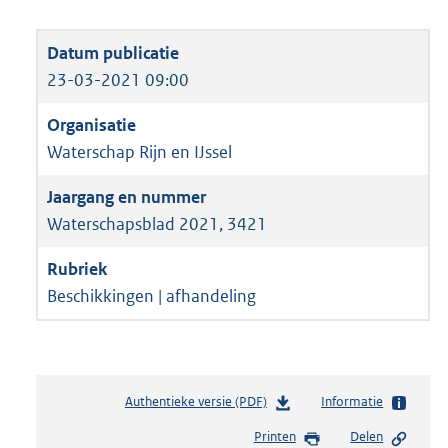
23-03-2021 09:00
Waterschap Rijn en IJssel
Waterschapsblad 2021, 3421
Beschikkingen | afhandeling
Authentieke versie (PDF)
b
Informatie
e
Printen
Delen
s