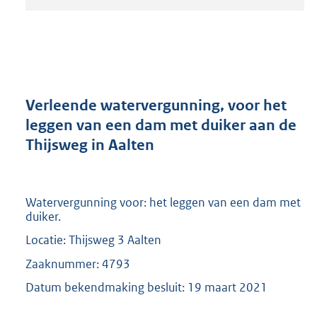
t
a
n
d
s
g
r
Verleende watervergunning, voor het
o
leggen van een dam met duiker aan de
o
Thijsweg in Aalten
t
t
e
:
Watervergunning voor: het leggen van een dam met
2
duiker.
0
9
Locatie: Thijsweg 3 Aalten
K
Zaaknummer: 4793
b
Datum bekendmaking besluit: 19 maart 2021