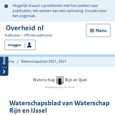
Ter
Mogelijk ervaart u problemen met het zoeken naar
informatie:
publicaties. We werken aan een oplossing. Excuses voor
het ongemak.
Menu
U
Publicaties
Officiële publicaties
bent
Inloggen
nu
hier:
Home
Waterschapsblad 2021, 3421
Waterschapsblad van Waterschap
Rijn en IJssel