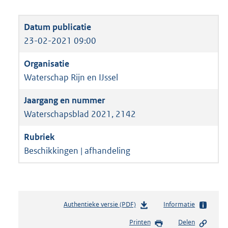
23-02-2021 09:00
Waterschap Rijn en IJssel
Waterschapsblad 2021, 2142
Beschikkingen | afhandeling
Authentieke versie (PDF)
b
Informatie
e
Printen
Delen
s