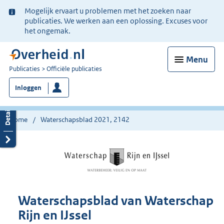
Ter
Mogelijk ervaart u problemen met het zoeken naar
informatie:
publicaties. We werken aan een oplossing. Excuses voor
het ongemak.
Menu
U
Publicaties
Officiële publicaties
bent
Inloggen
nu
hier:
Home
Waterschapsblad 2021, 2142
Waterschapsblad van Waterschap
Rijn en IJssel