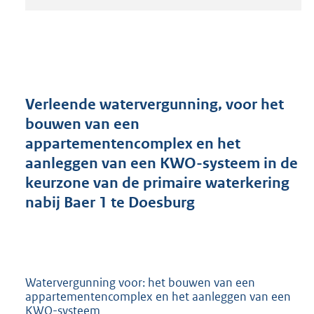
t
a
n
d
s
g
r
Verleende watervergunning, voor het
o
bouwen van een
o
appartementencomplex en het
t
t
aanleggen van een KWO-systeem in de
e
keurzone van de primaire waterkering
:
nabij Baer 1 te Doesburg
2
0
9
K
b
Watervergunning voor: het bouwen van een
appartementencomplex en het aanleggen van een
KWO-systeem