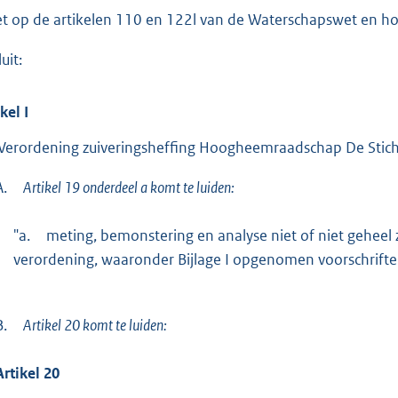
t
et op de artikelen 110 en 122l van de Waterschapswet en ho
e
uit:
:
2
ikel
I
8
3
Verordening zuiveringsheffing Hoogheemraadschap De Stichts
K
b
A.
Artikel 19 onderdeel a komt te luiden:
"a.
meting, bemonstering en analyse niet of niet geheel
verordening, waaronder Bijlage I opgenomen voorschrifte
B.
Artikel 20 komt te luiden:
Artikel 20