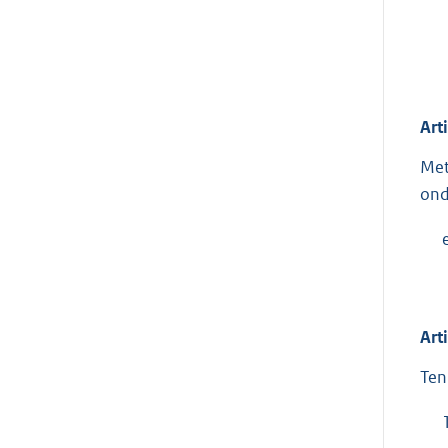
Art
Met
ond
Art
Ten