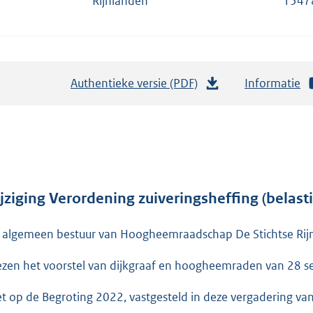
Rijnlanden
1547
Authentieke versie (PDF)
b
Informatie
e
s
t
a
n
d
jziging Verordening zuiveringsheffing (belas
s
 algemeen bestuur van Hoogheemraadschap De Stichtse Rij
g
r
ezen het voorstel van dijkgraaf en hoogheemraden van 28
o
o
et op de Begroting 2022, vastgesteld in deze vergadering v
t