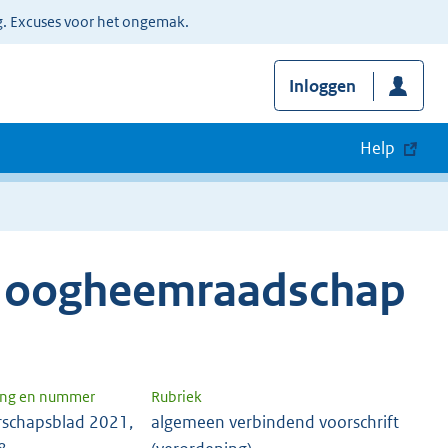
g. Excuses voor het ongemak.
Inloggen
Help
 Hoogheemraadschap
ang en nummer
Rubriek
schapsblad 2021,
algemeen verbindend voorschrift