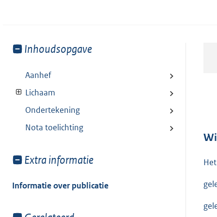
Toon
Inhoudsopgave
meer
van:
Aanhef
Lichaam
Ondertekening
Nota toelichting
Wi
Toon
Extra informatie
Het
meer
van:
gel
Informatie over publicatie
gel