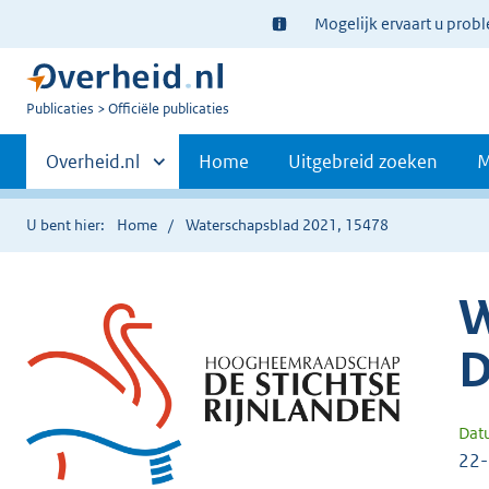
Ter
Mogelijk ervaart u prob
informatie:
U
Publicaties
Officiële publicaties
bent
Primaire
nu
Andere
Overheid.nl
Home
Uitgebreid zoeken
M
hier:
sites
navigatie
binnen
U bent hier:
Home
Waterschapsblad 2021, 15478
W
D
Dat
22-