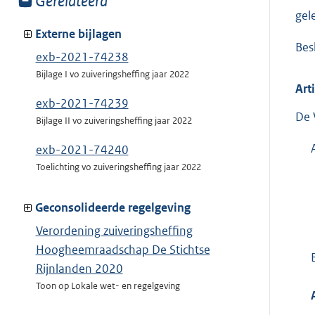
Toon
Gerelateerd
meer
gel
van:
Externe bijlagen
Besl
exb-2021-74238
Bijlage I vo zuiveringsheffing jaar 2022
Art
exb-2021-74239
De 
Bijlage II vo zuiveringsheffing jaar 2022
exb-2021-74240
Toelichting vo zuiveringsheffing jaar 2022
Geconsolideerde regelgeving
Verordening zuiveringsheffing
Hoogheemraadschap De Stichtse
Rijnlanden 2020
Toon op Lokale wet- en regelgeving