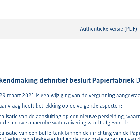
Authentieke versie (PDF)
b
e
s
t
a
n
d
kendmaking definitief besluit Papierfabriek
s
29 maart 2021 is een wijziging van de vergunning aangevra
g
r
aanvraag heeft betrekking op de volgende aspecten:
o
ealisatie van de aansluiting op een nieuwe persleiding, waarna
o
r de nieuwe anaerobe waterzuivering wordt afgevoerd;
t
ealisatie van een buffertank binnen de inrichting van de P
t
buffering van afvalwater indien de maximale capaciteit van 