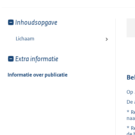
Toon
Inhoudsopgave
meer
van:
Lichaam
Toon
Extra informatie
meer
van:
Informatie over publicatie
Be
Op 
De 
* R
naa
* R
de 