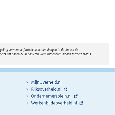
regeling vormen de formele bekendmakingen in de zin van de
eldt dat alleen de in papieren vorm uitgegeven bladen formele status
MijnOverheid.nl
E
Rijksoverheid.nl
x
E
Ondernemersplein.nl
t
x
E
Werkenbijdeoverheid.nl
e
t
x