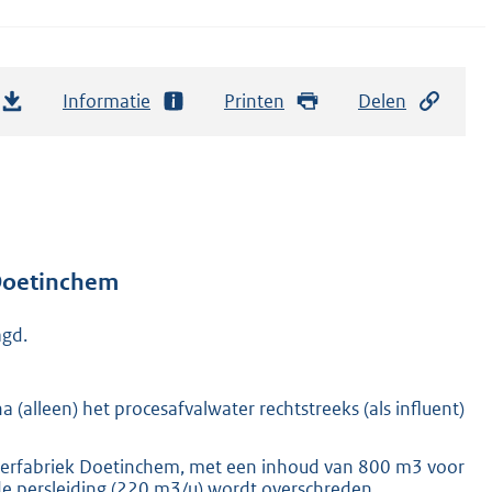
Informatie
Printen
Delen
 Doetinchem
agd.
 (alleen) het procesafvalwater rechtstreeks (als influent)
apierfabriek Doetinchem, met een inhoud van 800 m3 voor
de persleiding (220 m3/u) wordt overschreden.