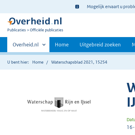
Ter
Mogelijk ervaart u prob
informatie:
U
Publicaties
Officiële publicaties
bent
Primaire
nu
Andere
Overheid.nl
Home
Uitgebreid zoeken
M
hier:
sites
navigatie
binnen
U bent hier:
Home
Waterschapsblad 2021, 15254
W
I
Dat
16-