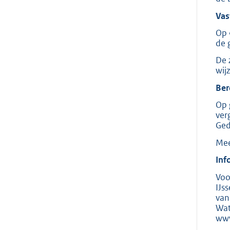
Vas
Op 
de 
De 
wij
Ber
Op 
ver
Ged
Mee
Inf
Voo
IJs
van
Wat
www