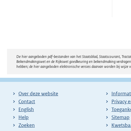
De hier aangeboden pdf-bestanden van het Staatsblad, Staatscourant, Tract
Disclaimer
Bekendmakingswet en de Rijkswet goedkeuring en bekendmaking verdragen voor
hebben; de hier aangeboden elektronische versies daarvan worden bij wijze 
Over deze website
Informat
Contact
Privacy 
English
Toeganke
Help
Sitemap
Zoeken
E
Kwetsba