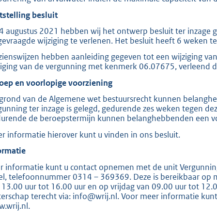
e
tstelling besluit
:
4 augustus 2021 hebben wij het ontwerp besluit ter inzage
2
gevraagde wijziging te verlenen. Het besluit heeft 6 weken te
0
zienswijzen hebben aanleiding gegeven tot een wijziging van h
8
ziging van de vergunning met kenmerk 06.07675, verleend 
oep en voorlopige voorziening
b
grond van de Algemene wet bestuursrecht kunnen belanghe
gunning ter inzage is gelegd, gedurende zes weken tegen dez
urende de beroepstermijn kunnen belanghebbenden een voor
r informatie hierover kunt u vinden in ons besluit.
ormatie
r informatie kunt u contact opnemen met de unit Vergunnin
sel, telefoonnummer 0314 – 369369. Deze is bereikbaar op
 13.00 uur tot 16.00 uur en op vrijdag van 09.00 uur tot 12.0
erschap terecht via: info@wrij.nl. Voor meer informatie kun
.wrij.nl.