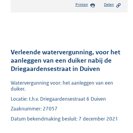
e
Printen
Delen
s
t
a
n
d
s
g
r
Verleende watervergunning, voor het
o
aanleggen van een duiker nabij de
o
Driegaardensestraat in Duiven
t
t
e
Watervergunning voor: het aanleggen van een
:
duiker.
2
Locatie: t.h.v. Driegaardensestraat 6 Duiven
0
9
Zaaknummer: 27057
K
Datum bekendmaking besluit: 7 december 2021
b