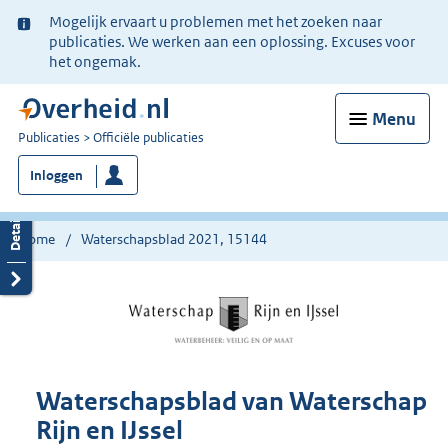
Ter
Mogelijk ervaart u problemen met het zoeken naar
informatie:
publicaties. We werken aan een oplossing. Excuses voor
het ongemak.
Menu
U
Publicaties
Officiële publicaties
bent
Inloggen
nu
hier:
Home
Waterschapsblad 2021, 15144
Waterschapsblad van Waterschap
Rijn en IJssel