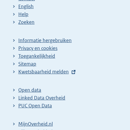
English
Help
Zoeken
Informatie hergebruiken
Privacy en cookies
Toegankelijkheid
Sitemap
E
Kwetsbaarheid melden
x
t
Open data
e
Linked Data Overheid
r
PUC Open Data
n
e
MijnOverheid.nl
l