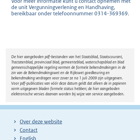
Voor meer informatie kunt u contact opnemen met
de unit Vergunningverlening en Handhaving,
bereikbaar onder telefoonnummer 0314-369369.
Disclaimer
De hier aangeboden pdf-bestanden van het Staatsblad, Staatscourant,
Tractatenblad, provinciaal blad, gemeenteblad, waterschapsblad en blad
gemeenschappelijke regeling vormen de formele bekendmakingen in de
zin van de Bekendmakingswet en de Rijkswet goedkeuring en
bekendmaking verdragen voor zover ze na 1 juli 2009 zijn uitgegeven.
Voor pdf-publicaties van vóór deze datum geldt dat alleen de in papieren
vorm uitgegeven bladen formele status hebben; de hier aangeboden
elektronische versies daarvan worden bij wijze van service aangeboden.
Over deze website
Contact
English