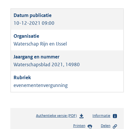
10-12-2021 09:00
Waterschap Rijn en IJssel
Waterschapsblad 2021, 14980
evenementenvergunning
Authentieke versie (PDF)
b
Informatie
e
Printen
Delen
s