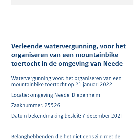
t
a
n
d
s
g
r
Verleende watervergunning, voor het
o
organiseren van een mountainbike
o
toertocht in de omgeving van Neede
t
t
e
Watervergunning voor: het organiseren van een
:
mountainbike toertocht op 21 januari 2022
2
Locatie: omgeving Neede-Diepenheim
0
9
Zaaknummer: 25526
K
Datum bekendmaking besluit: 7 december 2021
b
Belanghebbenden die het niet eens zijn met de