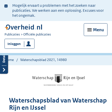
Ter
Mogelijk ervaart u problemen met het zoeken naar
informatie:
publicaties. We werken aan een oplossing. Excuses voor
het ongemak.
Menu
U
Publicaties
Officiële publicaties
bent
Inloggen
nu
hier:
Home
Waterschapsblad 2021, 14980
Waterschapsblad van Waterschap
Rijn en IJssel