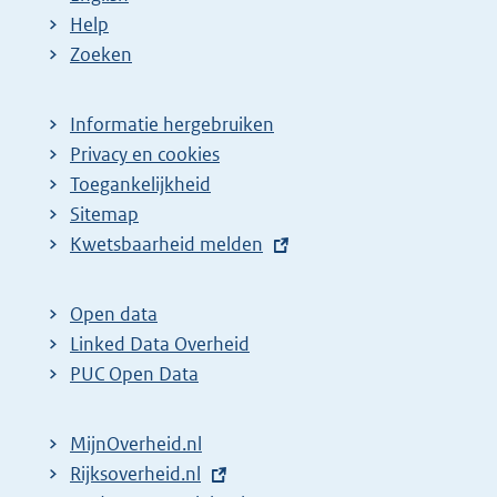
Help
Zoeken
Informatie hergebruiken
Privacy en cookies
Toegankelijkheid
Sitemap
E
Kwetsbaarheid melden
x
t
Open data
e
Linked Data Overheid
r
PUC Open Data
n
e
MijnOverheid.nl
l
E
Rijksoverheid.nl
i