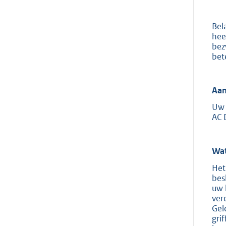
Bel
hee
bez
bet
Aan
Uw 
AC 
Wat
Het
bes
uw 
ver
Gel
gri