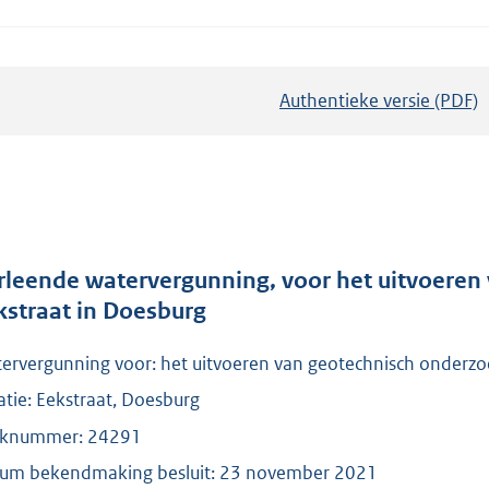
Authentieke versie (PDF)
b
e
s
t
a
n
d
rleende watervergunning, voor het uitvoere
s
kstraat in Doesburg
g
ervergunning voor: het uitvoeren van geotechnisch onderzo
r
o
atie: Eekstraat, Doesburg
o
knummer: 24291
t
um bekendmaking besluit: 23 november 2021
t