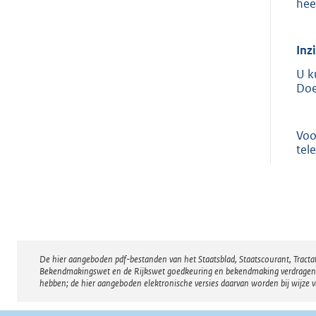
hee
Inz
U k
Doe
Voo
tel
De hier aangeboden pdf-bestanden van het Staatsblad, Staatscourant, Tract
Disclaimer
Bekendmakingswet en de Rijkswet goedkeuring en bekendmaking verdragen voor
hebben; de hier aangeboden elektronische versies daarvan worden bij wijze 