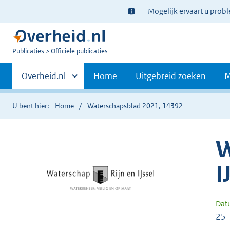
Ter
Mogelijk ervaart u prob
informatie:
U
Publicaties
Officiële publicaties
bent
Primaire
nu
Andere
Overheid.nl
Home
Uitgebreid zoeken
M
hier:
sites
navigatie
binnen
U bent hier:
Home
Waterschapsblad 2021, 14392
W
I
Dat
25-