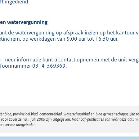
ft ingediend.
ien watervergunning
unt de watervergunning op afspraak inzien op het kantoor va
tinchem, op werkdagen van 9.00 uur tot 16.30 uur.
r meer informatie kunt u contact opnemen met de unit Ver
efoonnummer 0314-369369.
atenblad, provinciaal blad, gemeenteblad, waterschapsblad en blad gemeenschappelijke 
 zover ze na 1 juli 2009 zijn uitgegeven. Voor pdf-publicaties van vóór deze datum g
van service aangeboden.