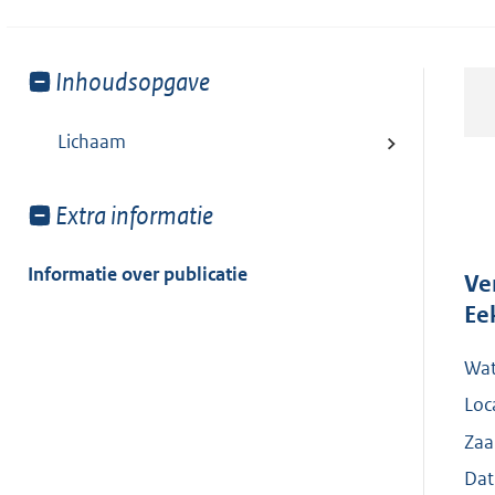
Toon
Inhoudsopgave
meer
van:
Lichaam
Toon
Extra informatie
meer
van:
Informatie over publicatie
Ve
Ee
Wat
Loc
Zaa
Dat