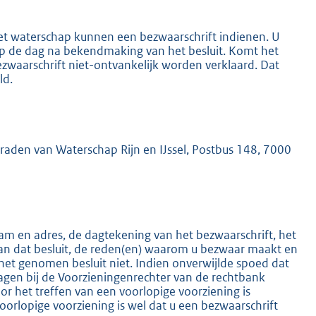
het waterschap kunnen een bezwaarschrift indienen. U
 op de dag na bekendmaking van het besluit. Komt het
ezwaarschrift niet-ontvankelijk worden verklaard. Dat
ld.
K
mraden van Waterschap Rijn en IJssel, Postbus 148, 7000
m en adres, de dagtekening van het bezwaarschrift, het
an dat besluit, de reden(en) waarom u bezwaar maakt en
het genomen besluit niet. Indien onverwijlde spoed dat
ragen bij de Voorzieningenrechter van de rechtbank
 het treffen van een voorlopige voorziening is
oorlopige voorziening is wel dat u een bezwaarschrift