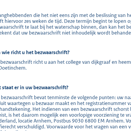
e
:
anghebbenden die het niet eens zijn met de beslissing van 
ft hiervoor zes weken de tijd. Deze termijn begint te lopen
2
waarschrift te laat bij het waterschap binnen, dan kan het b
0
ekent dat uw bezwaarschrift niet inhoudelijk wordt behande
9
 wie richt u het bezwaarschrift?
b
bezwaarschrift richt u aan het college van dijkgraaf en hee
Doetinchem.
 staat er in uw bezwaarschrift?
 bezwaarschrift bevat tenminste de volgende punten: uw naa
luit waartegen u bezwaar maakt en het registratienummer v
handtekening. Het indienen van een bezwaarschrift schorst 
eist, is het daarom mogelijk een voorlopige voorziening te v
derland, locatie Arnhem, Postbus 9030 6800 EM Arnhem. Voor
ffierecht verschuldigd. Voorwaarde voor het vragen van een v