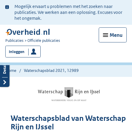
Ter
Mogelijk ervaart u problemen met het zoeken naar
informatie:
publicaties. We werken aan een oplossing. Excuses voor
het ongemak.
Menu
U
Publicaties
Officiële publicaties
bent
Inloggen
nu
hier:
Home
Waterschapsblad 2021, 12989
Waterschapsblad van Waterschap
Rijn en IJssel