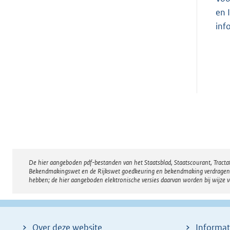
en 
inf
De hier aangeboden pdf-bestanden van het Staatsblad, Staatscourant, Tract
Disclaimer
Bekendmakingswet en de Rijkswet goedkeuring en bekendmaking verdragen voor
hebben; de hier aangeboden elektronische versies daarvan worden bij wijze 
Over deze website
Informat