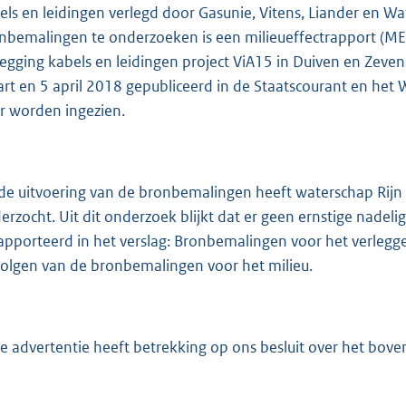
els en leidingen verlegd door Gasunie, Vitens, Liander en Wa
e
nbemalingen te onderzoeken is een milieueffectrapport (M
:
legging kabels en leidingen project ViA15 in Duiven en Zeve
2
rt en 5 april 2018 gepubliceerd in de Staatscourant en he
4
r worden ingezien.
5
K
b
de uitvoering van de bronbemalingen heeft waterschap Rijn e
erzocht. Uit dit onderzoek blijkt dat er geen ernstige nadelig
apporteerd in het verslag: Bronbemalingen voor het verleggen
olgen van de bronbemalingen voor het milieu.
e advertentie heeft betrekking op ons besluit over het bov