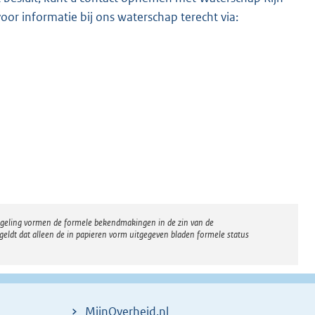
or informatie bij ons waterschap terecht via:
regeling vormen de formele bekendmakingen in de zin van de
eldt dat alleen de in papieren vorm uitgegeven bladen formele status
MijnOverheid.nl