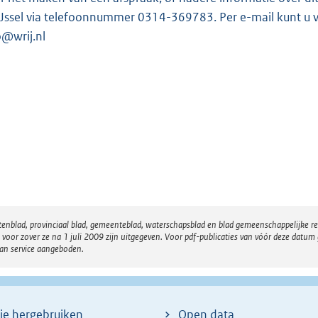
IJssel via telefoonnummer 0314-369783. Per e-mail kunt u vo
o@wrij.nl
atenblad, provinciaal blad, gemeenteblad, waterschapsblad en blad gemeenschappelijke 
 zover ze na 1 juli 2009 zijn uitgegeven. Voor pdf-publicaties van vóór deze datum g
van service aangeboden.
ie hergebruiken
Open data