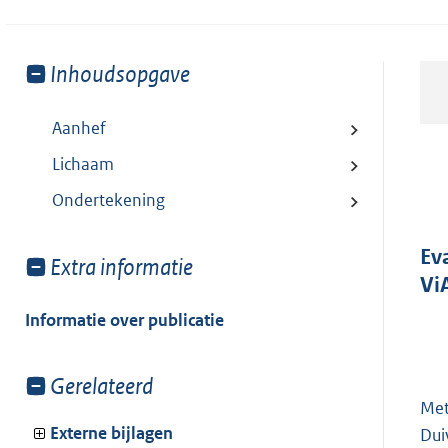
Toon
Inhoudsopgave
meer
van:
Aanhef
Lichaam
Ondertekening
Ev
Toon
Extra informatie
Vi
meer
van:
Informatie over publicatie
Toon
Gerelateerd
meer
Met
van:
Externe bijlagen
Dui