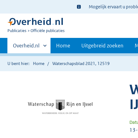
Ter
Mogelijk ervaart u prob
informatie:
U
Publicaties
Officiële publicaties
bent
Primaire
nu
Andere
Overheid.nl
Home
Uitgebreid zoeken
M
hier:
sites
navigatie
binnen
U bent hier:
Home
Waterschapsblad 2021, 12519
W
I
Dat
13-