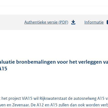
Authentieke versie (PDF)
b
Informatie
e
s
t
a
n
d
aluatie bronbemalingen voor het verleggen van
s
A15
g
r
o
o
 het project ViA15 wil Rijkswaterstaat de autosnelweg A15
t
ven en Zevenaar. De A12 en A15 zullen dan ook worden verbre
t