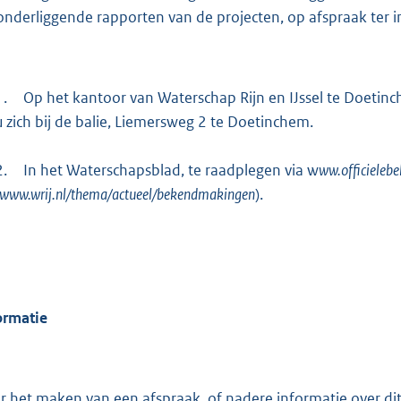
onderliggende rapporten van de projecten, op afspraak ter
1.
Op het kantoor van Waterschap Rijn en IJssel te Doetin
u zich bij de balie, Liemersweg 2 te Doetinchem.
2.
In het Waterschapsblad, te raadplegen via w
ww.officieleb
www.wrij.nl/thema/actueel/bekendmakingen
).
ormatie
r het maken van een afspraak, of nadere informatie over di