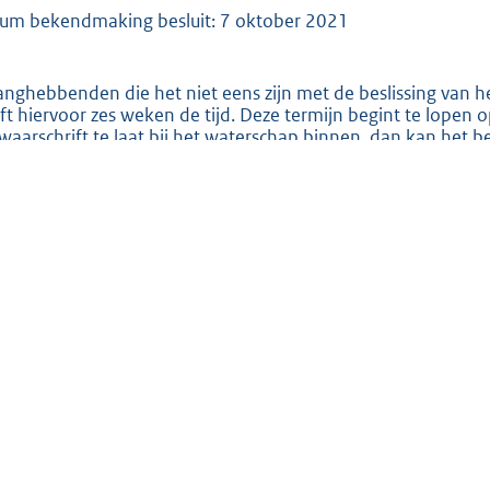
um bekendmaking besluit: 7 oktober 2021
e
:
2
anghebbenden die het niet eens zijn met de beslissing van 
0
ft hiervoor zes weken de tijd. Deze termijn begint te lopen
waarschrift te laat bij het waterschap binnen, dan kan het b
9
ekent dat uw bezwaarschrift niet inhoudelijk wordt behande
b
 wie richt u het bezwaarschrift?
bezwaarschrift richt u aan het college van dijkgraaf en hee
Doetinchem.
 staat er in uw bezwaarschrift?
 bezwaarschrift bevat tenminste de volgende punten: uw naa
luit waartegen u bezwaar maakt en het registratienummer v
handtekening. Het indienen van een bezwaarschrift schorst 
eist, is het daarom mogelijk een voorlopige voorziening te v
derland, locatie Arnhem, Postbus 9030 6800 EM Arnhem. Voor