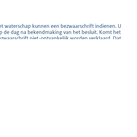
het waterschap kunnen een bezwaarschrift indienen. U
 op de dag na bekendmaking van het besluit. Komt het
ezwaarschrift niet-ontvankelijk worden verklaard. Dat
ld.
K
mraden van Waterschap Rijn en IJssel, Postbus 148, 7000
m en adres, de dagtekening van het bezwaarschrift, het
an dat besluit, de reden(en) waarom u bezwaar maakt en
het genomen besluit niet. Indien onverwijlde spoed dat
ragen bij de Voorzieningenrechter van de rechtbank
 het treffen van een voorlopige voorziening is