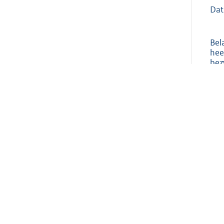
Dat
Bel
hee
bez
bet
Aan
Uw 
AC 
Wat
Het
bes
uw 
ver
Gel