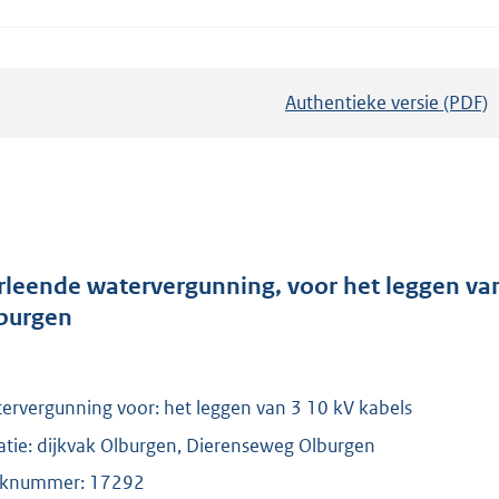
Authentieke versie (PDF)
b
e
s
t
a
n
d
rleende watervergunning, voor het leggen va
s
burgen
g
r
o
ervergunning voor: het leggen van 3 10 kV kabels
o
atie: dijkvak Olburgen, Dierenseweg Olburgen
t
knummer: 17292
t