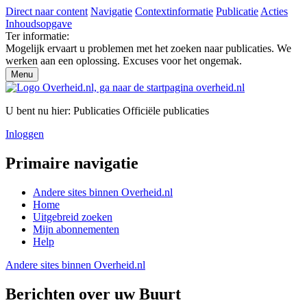
Direct naar content
Navigatie
Contextinformatie
Publicatie
Acties
Inhoudsopgave
Ter informatie:
Mogelijk ervaart u problemen met het zoeken naar publicaties. We
werken aan een oplossing. Excuses voor het ongemak.
Menu
U bent nu hier:
Publicaties
Officiële publicaties
Inloggen
Primaire navigatie
Andere sites binnen
Overheid.nl
Home
Uitgebreid zoeken
Mijn abonnementen
Help
Andere sites binnen
Overheid.nl
Berichten over uw Buurt