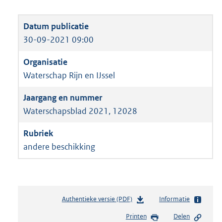
30-09-2021 09:00
Waterschap Rijn en IJssel
Waterschapsblad 2021, 12028
andere beschikking
Authentieke versie (PDF)
b
Informatie
e
Printen
Delen
s