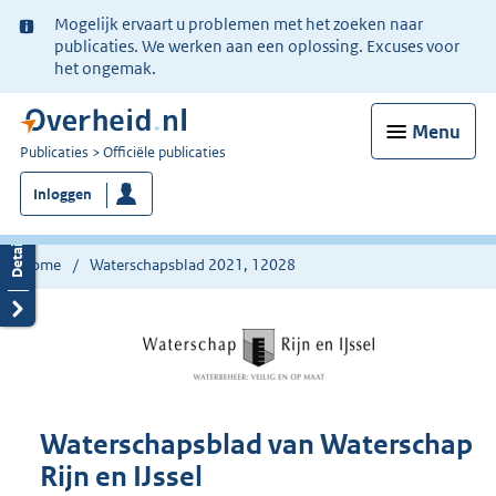
Ter
Mogelijk ervaart u problemen met het zoeken naar
informatie:
publicaties. We werken aan een oplossing. Excuses voor
het ongemak.
Menu
U
Publicaties
Officiële publicaties
bent
Inloggen
nu
hier:
Home
Waterschapsblad 2021, 12028
Waterschapsblad van Waterschap
Rijn en IJssel