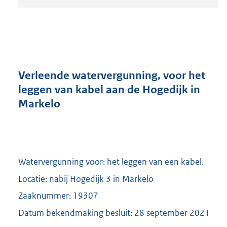
t
a
n
d
s
g
r
Verleende watervergunning, voor het
o
leggen van kabel aan de Hogedijk in
o
Markelo
t
t
e
:
2
0
Watervergunning voor: het leggen van een kabel.
9
Locatie: nabij Hogedijk 3 in Markelo
K
b
Zaaknummer: 19307
Datum bekendmaking besluit: 28 september 2021