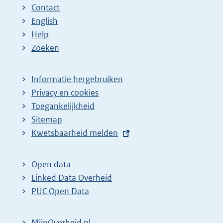
Contact
English
Help
Zoeken
Informatie hergebruiken
Privacy en cookies
Toegankelijkheid
Sitemap
E
Kwetsbaarheid melden
x
t
Open data
e
Linked Data Overheid
r
PUC Open Data
n
e
MijnOverheid.nl