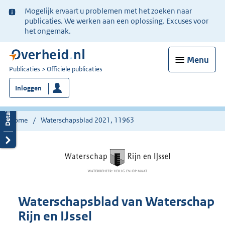
Ter
Mogelijk ervaart u problemen met het zoeken naar
informatie:
publicaties. We werken aan een oplossing. Excuses voor
het ongemak.
Menu
U
Publicaties
Officiële publicaties
bent
Inloggen
nu
hier:
Home
Waterschapsblad 2021, 11963
Waterschapsblad van Waterschap
Rijn en IJssel