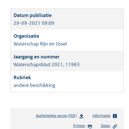
29-09-2021 09:00
Waterschap Rijn en IJssel
Waterschapsblad 2021, 11963
andere beschikking
Authentieke versie (PDF)
b
Informatie
e
Printen
Delen
s