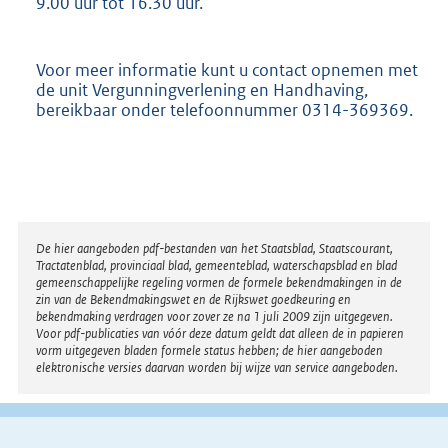
9.00 uur tot 16.30 uur.
Voor meer informatie kunt u contact opnemen met
de unit Vergunningverlening en Handhaving,
bereikbaar onder telefoonnummer 0314-369369.
Disclaimer
De hier aangeboden pdf-bestanden van het Staatsblad, Staatscourant,
Tractatenblad, provinciaal blad, gemeenteblad, waterschapsblad en blad
gemeenschappelijke regeling vormen de formele bekendmakingen in de
zin van de Bekendmakingswet en de Rijkswet goedkeuring en
bekendmaking verdragen voor zover ze na 1 juli 2009 zijn uitgegeven.
Voor pdf-publicaties van vóór deze datum geldt dat alleen de in papieren
vorm uitgegeven bladen formele status hebben; de hier aangeboden
elektronische versies daarvan worden bij wijze van service aangeboden.