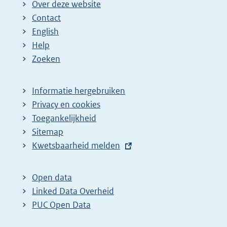
Over deze website
Contact
English
Help
Zoeken
Informatie hergebruiken
Privacy en cookies
Toegankelijkheid
Sitemap
E
Kwetsbaarheid melden
x
t
Open data
e
Linked Data Overheid
r
PUC Open Data
n