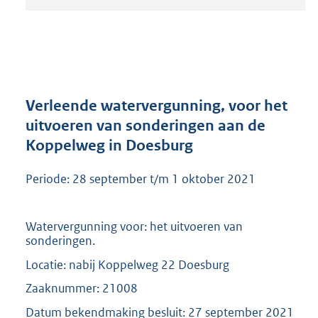
t
a
n
d
s
g
r
Verleende watervergunning, voor het
o
uitvoeren van sonderingen aan de
o
Koppelweg in Doesburg
t
t
e
Periode: 28 september t/m 1 oktober 2021
:
2
0
Watervergunning voor: het uitvoeren van
9
sonderingen.
K
Locatie: nabij Koppelweg 22 Doesburg
b
Zaaknummer: 21008
Datum bekendmaking besluit: 27 september 2021