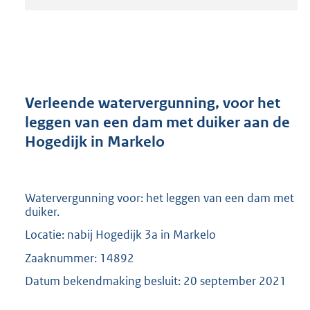
t
a
n
d
s
g
r
Verleende watervergunning, voor het
o
leggen van een dam met duiker aan de
o
Hogedijk in Markelo
t
t
e
:
Watervergunning voor: het leggen van een dam met
2
duiker.
0
9
Locatie: nabij Hogedijk 3a in Markelo
K
Zaaknummer: 14892
b
Datum bekendmaking besluit: 20 september 2021