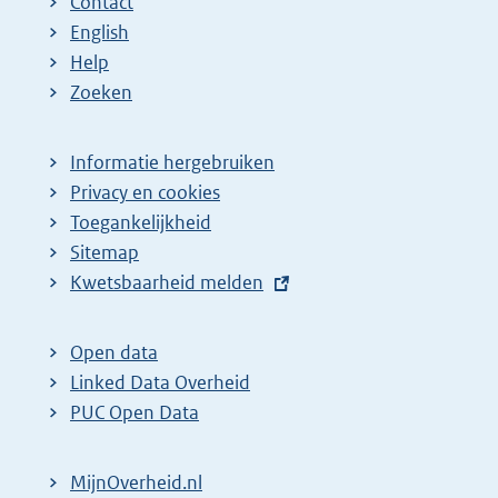
Contact
English
Help
Zoeken
Informatie hergebruiken
Privacy en cookies
Toegankelijkheid
Sitemap
E
Kwetsbaarheid melden
x
t
Open data
e
Linked Data Overheid
r
PUC Open Data
n
e
MijnOverheid.nl
l