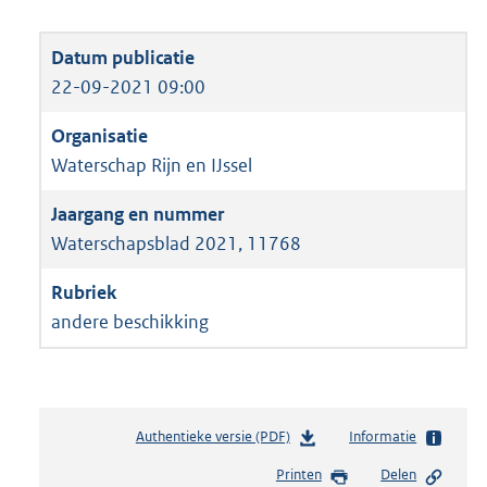
22-09-2021 09:00
Waterschap Rijn en IJssel
Waterschapsblad 2021, 11768
andere beschikking
Authentieke versie (PDF)
b
Informatie
e
Printen
Delen
s