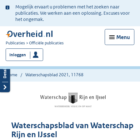
Ter
Mogelijk ervaart u problemen met het zoeken naar
informatie:
publicaties. We werken aan een oplossing. Excuses voor
het ongemak.
Menu
U
Publicaties
Officiële publicaties
bent
Inloggen
nu
hier:
Home
Waterschapsblad 2021, 11768
Waterschapsblad van Waterschap
Rijn en IJssel