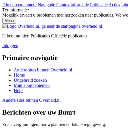
Direct naar content
Navigatie
Contextinformatie
Publicatie
Acties
Inh
Ter informatie:
Mogelijk ervaart u problemen met het zoeken naar publicaties. We w
Menu
U bent nu hier:
Publicaties
Officiële publicaties
Inloggen
Primaire navigatie
Andere sites binnen
Overheid.nl
Home
Uitgebreid zoeken
Mijn abonnementen
Help
Andere sites binnen
Overheid.nl
Berichten over uw Buurt
Zoals vergunningen, bouwplannen en lokale regelgeving.