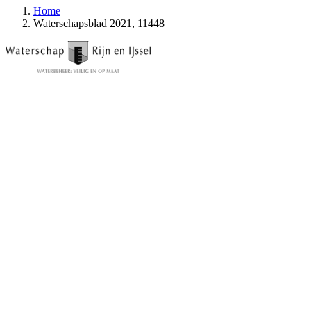
Home
Waterschapsblad 2021, 11448
Waterschapsblad van Waterschap Rijn en I
Datum publicatie
Organisatie
Jaargang en num
14-09-2021 09:00
Waterschap Rijn en IJssel
Waterschapsblad 2021,
Details openen
Toon meer van:
Inhoudsopgave
Lichaam
Toon meer van:
Extra informatie
Informatie over publicatie
Geconsolideerde regelgeving