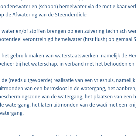
condenswater en (schoon) hemelwater via de met elkaar verb
e
op de Afwatering van de Steenderdiek;
:
2
- water en/of stoffen brengen op een zuivering technisch we
5
potentieel verontreinigd hemelwater (first flush) op gemaal 
0
- het gebruik maken van waterstaatswerken, namelijk de Hee
b
beheer bij het waterschap, in verband met het behouden en 
- de (reeds uitgevoerde) realisatie van een vrieshuis, namelij
uitmonden van een bermsloot in de watergang, het aanbreng
beschermingszone van de watergang, het plaatsen van een 
de watergang, het laten uitmonden van de wadi met een kni
watergang.