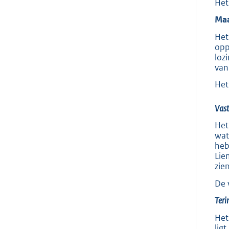
Het
Maa
Het
opp
loz
van
Het
Vast
Het
wat
heb
Lie
zie
De 
Teri
Het
lig