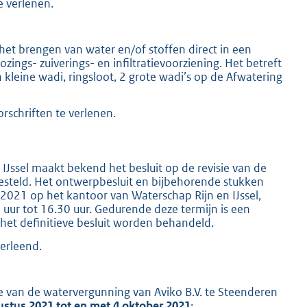
e verlenen.
het brengen van water en/of stoffen direct in een
zings- zuiverings- en infiltratievoorziening. Het betreft
leine wadi, ringsloot, 2 grote wadi’s op de Afwatering
rschriften te verlenen.
IJssel maakt bekend het besluit op de revisie van de
esteld. Het ontwerpbesluit en bijbehorende stukken
2021 op het kantoor van Waterschap Rijn en IJssel,
ur tot 16.30 uur. Gedurende deze termijn is een
 het definitieve besluit worden behandeld.
verleend.
sie van de watervergunning van Aviko B.V. te Steenderen
ustus 2021 tot en met 4 oktober 2021
: