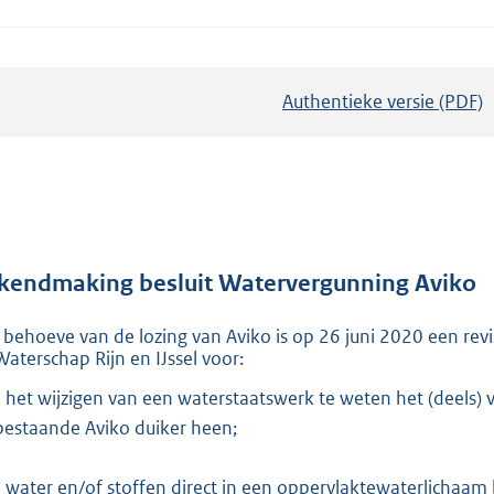
Authentieke versie (PDF)
b
e
s
t
a
n
d
kendmaking besluit Watervergunning Aviko
s
 behoeve van de lozing van Aviko is op 26 juni 2020 een re
g
 Waterschap Rijn en IJssel voor:
r
- het wijzigen van een waterstaatswerk te weten het (deels
o
bestaande Aviko duiker heen;
o
t
- water en/of stoffen direct in een oppervlaktewaterlichaam 
t