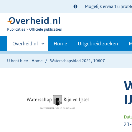
Ter
Mogelijk ervaart u prob
informatie:
U
Publicaties
Officiële publicaties
bent
Primaire
nu
Andere
Overheid.nl
Home
Uitgebreid zoeken
M
hier:
sites
navigatie
binnen
U bent hier:
Home
Waterschapsblad 2021, 10607
W
I
Dat
23-