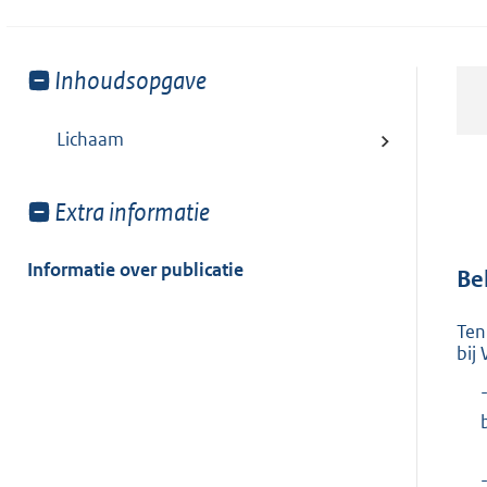
Toon
Inhoudsopgave
meer
van:
Lichaam
Toon
Extra informatie
meer
van:
Informatie over publicatie
Be
Ten
bij