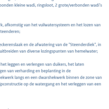
onden kleine wadi, ringsloot, 2 grote/verbonden wadi’s
rk, afkomstig van het vuilwatersysteem en het lozen van
Steenderen;
K
ckerenslaak en de afwatering van de "Steenderdiek", in
uitbreiden van diverse lozingspunten van hemelwater;
k het leggen en verlengen van duikers, het laten
en van verharding en beplanting in de
hekwerk langs en een dwarshekwerk binnen de zone van
jpconstructie op de watergang en het verleggen van een