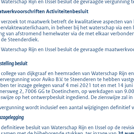
 Waterschap Rijn en IJssel besluit de gevraagde vergunning t
twerkvoorschriften Activiteitenbesluit
 verzoek tot maatwerk betreft de kwalitatieve aspecten van 
ervlaktewaterlichaam, in beheer bij het waterschap via een lo
ing van afstromend hemelwater via de met elkaar verbonden k
 de Steenderdiek.
 Waterschap Rijn en IJssel besluit de gevraagde maatwerkvoo
stelling besluit
 college van dijkgraaf en heemraden van Waterschap Rijn en 
ervergunning voor Aviko B.V. te Steenderen te hebben vastg
ben ter inzage gelegen vanaf 4 mei 2021 tot en met 14 juni 
mersweg 2, 7006 GG te Doetinchem, op werkdagen van 9.00 u
nswijze op het ontwerpbesluit ingediend. De zienswijze zal in
vergunning wordt inclusief een aantal wijzigingen definitief 
nzagelegging
 definitieve besluit van Waterschap Rijn en IJssel op de revi
t, samen met de bijbehorende stukken, ter inzage van
24 aug