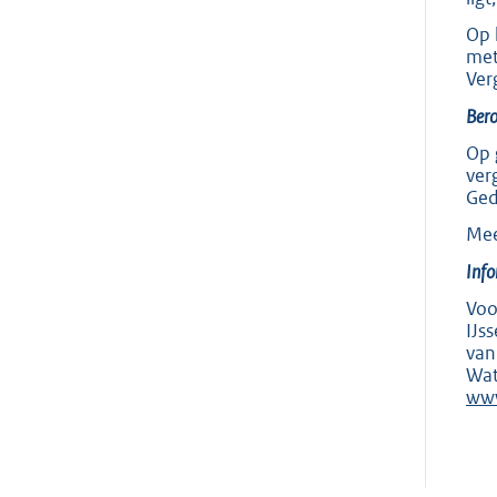
Op 
met
Ver
Bero
Op 
ver
Ged
Mee
Info
Voo
IJs
van
Wat
www