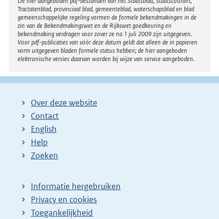
Disclaimer
De hier aangeboden pdf-bestanden van het Staatsblad, Staatscourant,
Tractatenblad, provinciaal blad, gemeenteblad, waterschapsblad en blad
gemeenschappelijke regeling vormen de formele bekendmakingen in de
zin van de Bekendmakingswet en de Rijkswet goedkeuring en
bekendmaking verdragen voor zover ze na 1 juli 2009 zijn uitgegeven.
Voor pdf-publicaties van vóór deze datum geldt dat alleen de in papieren
vorm uitgegeven bladen formele status hebben; de hier aangeboden
elektronische versies daarvan worden bij wijze van service aangeboden.
Over deze website
Contact
English
Help
Zoeken
Informatie hergebruiken
Privacy en cookies
Toegankelijkheid