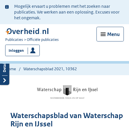
Ter
Mogelijk ervaart u problemen met het zoeken naar
informatie:
publicaties. We werken aan een oplossing. Excuses voor
het ongemak.
Menu
U
Publicaties
Officiële publicaties
bent
Inloggen
nu
hier:
Home
Waterschapsblad 2021, 10362
Waterschapsblad van Waterschap
Rijn en IJssel