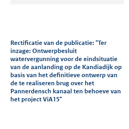
t
a
n
d
s
g
r
Rectificatie van de publicatie: "Ter
o
inzage: Ontwerpbesluit
o
watervergunning voor de eindsituatie
t
t
van de aanlanding op de Kandiadijk op
e
basis van het definitieve ontwerp van
:
de te realiseren brug over het
2
0
Pannerdensch kanaal ten behoeve van
6
het project ViA15"
K
b