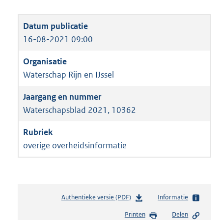
16-08-2021 09:00
Waterschap Rijn en IJssel
Waterschapsblad 2021, 10362
overige overheidsinformatie
Authentieke versie (PDF)
b
Informatie
e
Printen
Delen
s