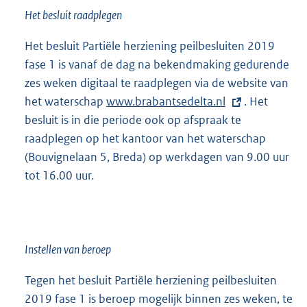
Het besluit raadplegen
Het besluit Partiële herziening peilbesluiten 2019
fase 1 is vanaf de dag na bekendmaking gedurende
zes weken digitaal te raadplegen via de website van
het waterschap
E
www.brabantsedelta.nl
. Het
besluit is in die periode ook op afspraak te
x
raadplegen op het kantoor van het waterschap
t
(Bouvignelaan 5, Breda) op werkdagen van 9.00 uur
e
tot 16.00 uur.
r
n
e
l
i
Instellen van beroep
n
Tegen het besluit Partiële herziening peilbesluiten
k
2019 fase 1 is beroep mogelijk binnen zes weken, te
: