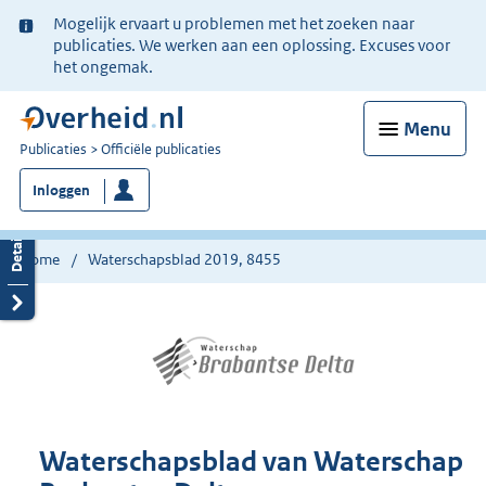
Ter
Mogelijk ervaart u problemen met het zoeken naar
informatie:
publicaties. We werken aan een oplossing. Excuses voor
het ongemak.
Menu
U
Publicaties
Officiële publicaties
bent
Inloggen
nu
hier:
Home
Waterschapsblad 2019, 8455
Waterschapsblad van Waterschap