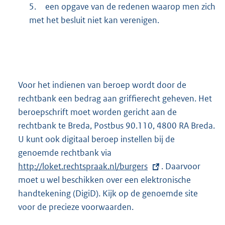
5.
een opgave van de redenen waarop men zich
met het besluit niet kan verenigen.
Voor het indienen van beroep wordt door de
rechtbank een bedrag aan griffierecht geheven. Het
beroepschrift moet worden gericht aan de
rechtbank te Breda, Postbus 90.110, 4800 RA Breda.
U kunt ook digitaal beroep instellen bij de
genoemde rechtbank via
E
http://loket.rechtspraak.nl/burgers
x
. Daarvoor
moet u wel beschikken over een elektronische
t
handtekening (DigiD). Kijk op de genoemde site
e
voor de precieze voorwaarden.
r
n