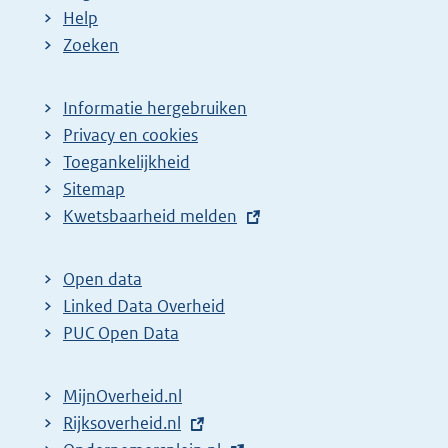
Help
Zoeken
Informatie hergebruiken
Privacy en cookies
Toegankelijkheid
Sitemap
E
Kwetsbaarheid melden
x
t
Open data
e
Linked Data Overheid
r
PUC Open Data
n
e
MijnOverheid.nl
l
E
Rijksoverheid.nl
i