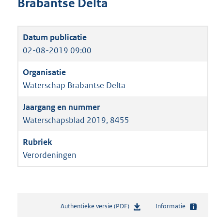
Brabantse Delta
02-08-2019 09:00
Waterschap Brabantse Delta
Waterschapsblad 2019, 8455
Verordeningen
Authentieke versie (PDF)
b
Informatie
e