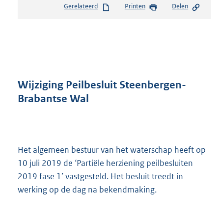
Gerelateerd
Printen
Delen
s
t
a
n
d
s
g
r
Wijziging Peilbesluit Steenbergen-
o
Brabantse Wal
o
t
t
e
:
Het algemeen bestuur van het waterschap heeft op
2
10 juli 2019 de ‘Partiële herziening peilbesluiten
5
9
2019 fase 1’ vastgesteld. Het besluit treedt in
K
werking op de dag na bekendmaking.
b