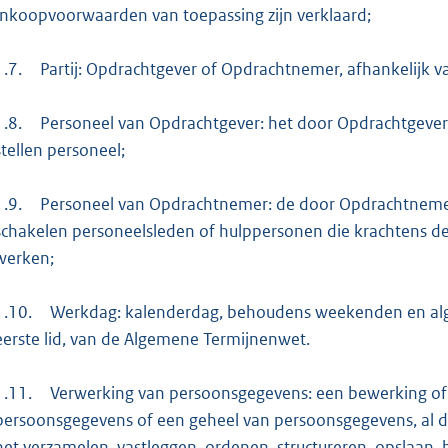
Inkoopvoorwaarden van toepassing zijn verklaard;
1.7.
Partij: Opdrachtgever of Opdrachtnemer, afhankelijk v
1.8.
Personeel van Opdrachtgever: het door Opdrachtgever
stellen personeel;
1.9.
Personeel van Opdrachtnemer: de door Opdrachtnemer
schakelen personeelsleden of hulppersonen die krachtens de
werken;
1.10.
Werkdag: kalenderdag, behoudens weekenden en alge
eerste lid, van de Algemene Termijnenwet.
1.11.
Verwerking van persoonsgegevens: een bewerking of
persoonsgegevens of een geheel van persoonsgegevens, al da
het verzamelen, vastleggen, ordenen, structureren, opslaan, 