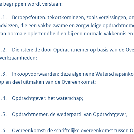
e begrippen wordt verstaan:
e
:
1.1.
Beroepsfouten: tekortkomingen, zoals vergissingen, o
3
adviezen, die een vakbekwame en zorgvuldige opdrachtne
9
van normale oplettendheid en bij een normale vakkennis en 
6
1.2.
Diensten: de door Opdrachtnemer op basis van de Ove
b
werkzaamheden;
1.3.
Inkoopvoorwaarden: deze algemene Waterschapsinkoo
op en deel uitmaken van de Overeenkomst;
1.4.
Opdrachtgever: het waterschap;
1.5.
Opdrachtnemer: de wederpartij van Opdrachtgever;
1.6.
Overeenkomst: de schriftelijke overeenkomst tussen