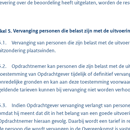
levering over de beoordeling heeft uitgelaten, worden de res
ikel
5.
Vervanging personen die belast zijn met de uitvoeri
5.1.
Vervanging van personen die zijn belast met de uitvoe
uitzondering plaatsvinden.
5.2.
Opdrachtnemer kan personen die zijn belast met de ui
toestemming van Opdrachtgever tijdelijk of definitief verva
onredelijke gronden en kan aan deze toestemming voorwaar
geldende tarieven kunnen bij vervanging niet worden verho
5.3.
Indien Opdrachtgever vervanging verlangt van personen
omdat hij meent dat dit in het belang van een goede uitvoer
Opdrachtnemer hieraan gevolg. Daarbij wordt een tarief in re
de persoon die wordt vervangen in de Overeenkomst is vastg