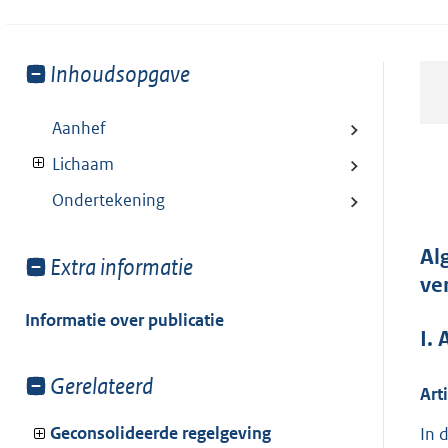
Toon
Inhoudsopgave
meer
van:
Aanhef
Lichaam
Ondertekening
Al
Toon
Extra informatie
ve
meer
van:
Informatie over publicatie
I.
Toon
Gerelateerd
Art
meer
van:
Geconsolideerde regelgeving
In 