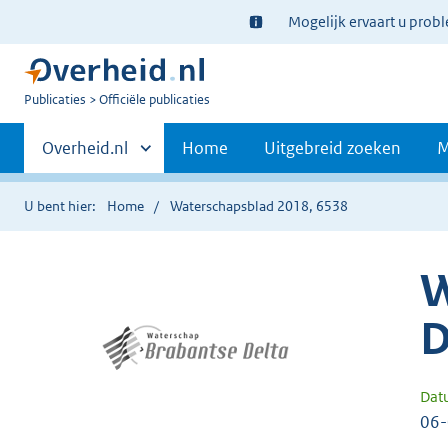
Ter
Mogelijk ervaart u prob
informatie:
U
Publicaties
Officiële publicaties
bent
Primaire
nu
Andere
Overheid.nl
Home
Uitgebreid zoeken
M
hier:
sites
navigatie
binnen
U bent hier:
Home
Waterschapsblad 2018, 6538
W
D
Dat
06-