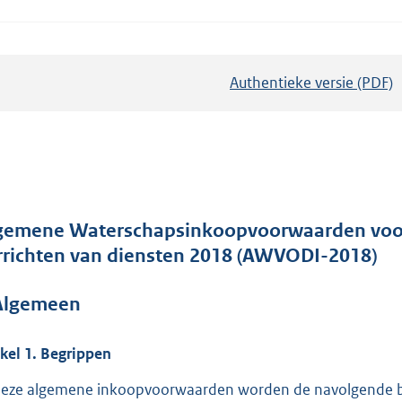
Authentieke versie (PDF)
b
e
s
t
a
n
d
gemene Waterschapsinkoopvoorwaarden voor 
s
rrichten van diensten 2018 (AWVODI-2018)
g
r
 Algemeen
o
o
ikel
1.
Begrippen
t
deze algemene inkoopvoorwaarden worden de navolgende be
t