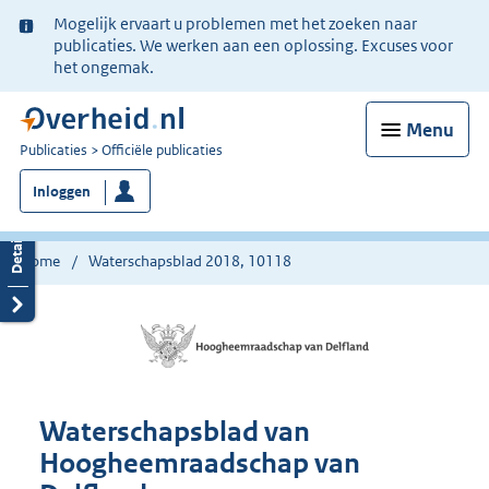
Ter
Mogelijk ervaart u problemen met het zoeken naar
informatie:
publicaties. We werken aan een oplossing. Excuses voor
het ongemak.
Menu
U
Publicaties
Officiële publicaties
bent
Inloggen
nu
hier:
Home
Waterschapsblad 2018, 10118
Waterschapsblad van
Hoogheemraadschap van