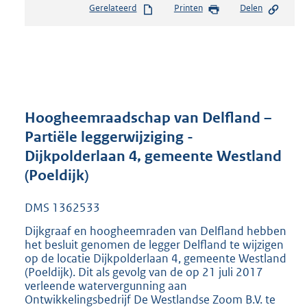
Gerelateerd
Printen
Delen
s
t
a
n
d
s
g
r
Hoogheemraadschap van Delfland –
o
Partiële leggerwijziging -
o
Dijkpolderlaan 4, gemeente Westland
t
t
(Poeldijk)
e
:
DMS 1362533
2
1
Dijkgraaf en hoogheemraden van Delfland hebben
het besluit genomen de legger Delfland te wijzigen
5
op de locatie Dijkpolderlaan 4, gemeente Westland
K
(Poeldijk). Dit als gevolg van de op 21 juli 2017
b
verleende watervergunning aan
Ontwikkelingsbedrijf De Westlandse Zoom B.V. te