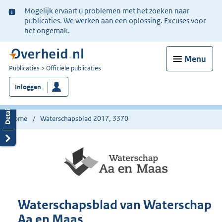
Ter
Mogelijk ervaart u problemen met het zoeken naar
informatie:
publicaties. We werken aan een oplossing. Excuses voor
het ongemak.
Menu
U
Publicaties
Officiële publicaties
bent
Inloggen
nu
hier:
Home
Waterschapsblad 2017, 3370
Waterschapsblad van Waterschap
Aa en Maas