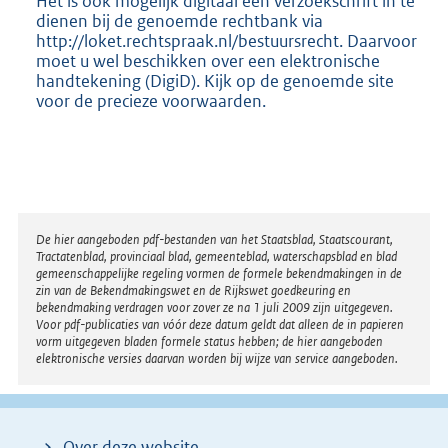
Het is ook mogelijk digitaal een verzoekschrift in te
dienen bij de genoemde rechtbank via
http://loket.rechtspraak.nl/bestuursrecht. Daarvoor
moet u wel beschikken over een elektronische
handtekening (DigiD). Kijk op de genoemde site
voor de precieze voorwaarden.
Disclaimer
De hier aangeboden pdf-bestanden van het Staatsblad, Staatscourant,
Tractatenblad, provinciaal blad, gemeenteblad, waterschapsblad en blad
gemeenschappelijke regeling vormen de formele bekendmakingen in de
zin van de Bekendmakingswet en de Rijkswet goedkeuring en
bekendmaking verdragen voor zover ze na 1 juli 2009 zijn uitgegeven.
Voor pdf-publicaties van vóór deze datum geldt dat alleen de in papieren
vorm uitgegeven bladen formele status hebben; de hier aangeboden
elektronische versies daarvan worden bij wijze van service aangeboden.
Over deze website