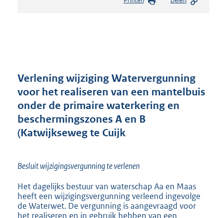
Printen
Delen
s
t
a
n
d
s
g
r
Verlening wijziging Watervergunning
o
voor het realiseren van een mantelbuis
o
onder de primaire waterkering en
t
t
beschermingszones A en B
e
(Katwijkseweg te Cuijk
:
2
5
Besluit wijzigingsvergunning te verlenen
1
K
Het dagelijks bestuur van waterschap Aa en Maas
b
heeft een wijzigingsvergunning verleend ingevolge
de Waterwet. De vergunning is aangevraagd voor
het realiseren en in gebruik hebben van een