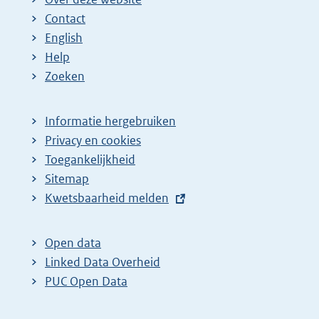
Contact
English
Help
Zoeken
Informatie hergebruiken
Privacy en cookies
Toegankelijkheid
Sitemap
E
Kwetsbaarheid melden
x
t
Open data
e
Linked Data Overheid
r
PUC Open Data
n
e