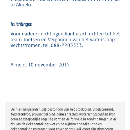
te Almelo.
Inlichtingen
Voor nadere inlichtingen kunt u zich richten tot het
team Toetsen en Vergunnen van het waterschap
Vechtstromen, tel. 088-2203333.
Almelo, 10 november 2015
Disclaimer
De hier aangeboden pdf-bestanden van het Staatsblad, Staatscourant,
Tractatenblad, provinciaal blad, gemeenteblad, waterschapsblad en blad
gemeenschappelijke regeling vormen de formele bekendmakingen in de
zin van de Bekendmakingswet en de Rijkswet goedkeuring en
bekendmaking verdragen voor zover ze na 1 juli 2009 zijn uitgegeven.