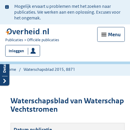
Ter
Mogelijk ervaart u problemen met het zoeken naar
informatie:
publicaties. We werken aan een oplossing. Excuses voor
het ongemak.
Menu
U
Publicaties
Officiële publicaties
bent
Inloggen
nu
hier:
Home
Waterschapsblad 2015, 8871
Waterschapsblad van Waterschap
Vechtstromen