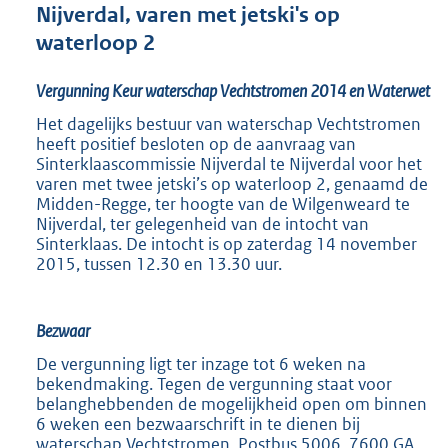
n
Nijverdal, varen met jetski's op
d
waterloop 2
s
g
Vergunning Keur waterschap Vechtstromen 2014 en Waterwet
r
o
Het dagelijks bestuur van waterschap Vechtstromen
o
heeft positief besloten op de aanvraag van
t
Sinterklaascommissie Nijverdal te Nijverdal voor het
t
varen met twee jetski’s op waterloop 2, genaamd de
e
Midden-Regge, ter hoogte van de Wilgenweard te
:
Nijverdal, ter gelegenheid van de intocht van
2
Sinterklaas. De intocht is op zaterdag 14 november
7
2015, tussen 12.30 en 13.30 uur.
0
K
b
Bezwaar
De vergunning ligt ter inzage tot 6 weken na
bekendmaking. Tegen de vergunning staat voor
belanghebbenden de mogelijkheid open om binnen
6 weken een bezwaarschrift in te dienen bij
waterschap Vechtstromen, Postbus 5006, 7600 GA