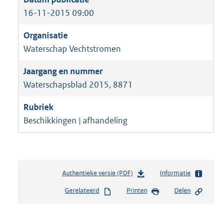
16-11-2015 09:00
Waterschap Vechtstromen
Waterschapsblad 2015, 8871
Beschikkingen | afhandeling
Authentieke versie (PDF)
b
Informatie
e
Gerelateerd
Printen
Delen
s
t
a