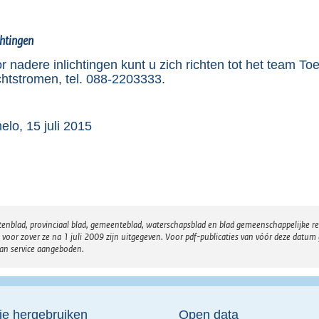
e
:
chtingen
2
r nadere inlichtingen kunt u zich richten tot het team 
7
htstromen, tel. 088-2203333.
0
K
elo, 15 juli 2015
b
atenblad, provinciaal blad, gemeenteblad, waterschapsblad en blad gemeenschappelijke 
 zover ze na 1 juli 2009 zijn uitgegeven. Voor pdf-publicaties van vóór deze datum g
van service aangeboden.
ie hergebruiken
Open data