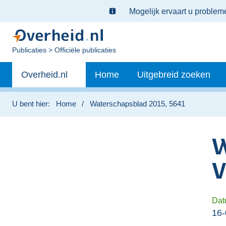
Ter
Mogelijk ervaart u proble
informatie:
U
Publicaties
Officiële publicaties
bent
Primaire
nu
Andere
Overheid.nl
Home
Uitgebreid zoeken
hier:
navigatie
sites
binnen
U bent hier:
Home
Waterschapsblad 2015, 5641
W
V
Dat
16-