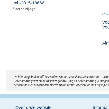
exb-2015-18666
Externe bijlage
Inli
Voo
Vec
Alm
De hier aangeboden pdf-bestanden van het Staatsblad, Staatscourant, Tract
Disclaimer
Bekendmakingswet en de Rijkswet goedkeuring en bekendmaking verdragen voor
hebben; de hier aangeboden elektronische versies daarvan worden bij wijze 
Over deze website
Informat