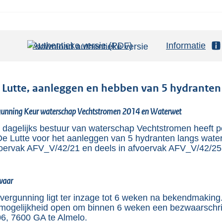
Authentieke versie (PDF)
b
Informatie
e
s
t
 Lutte, aanleggen en hebben van 5 hydranten
a
gunning Keur waterschap Vechtstromen 2014 en Waterwet
n
d
 dagelijks bestuur van waterschap Vechtstromen heeft p
De Lutte voor het aanleggen van 5 hydranten langs water
s
oervak AFV_V/42/21 en deels in afvoervak AFV_V/42/25
g
r
o
waar
o
vergunning ligt ter inzage tot 6 weken na bekendmakin
t
mogelijkheid open om binnen 6 weken een bezwaarschrif
6, 7600 GA te Almelo.
t