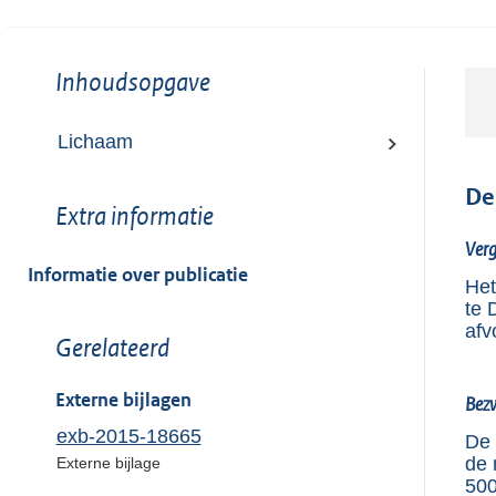
Toon
Inhoudsopgave
meer
van:
Lichaam
De
Toon
Extra informatie
meer
Ver
van:
Informatie over publicatie
Het
te 
afv
Toon
Gerelateerd
meer
van:
Externe bijlagen
Bez
exb-2015-18665
De 
de 
Externe bijlage
500