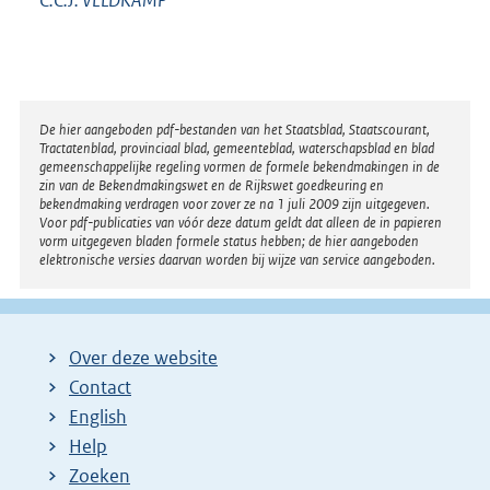
C.C.J.
VELDKAMP
Disclaimer
De hier aangeboden pdf-bestanden van het Staatsblad, Staatscourant,
Tractatenblad, provinciaal blad, gemeenteblad, waterschapsblad en blad
gemeenschappelijke regeling vormen de formele bekendmakingen in de
zin van de Bekendmakingswet en de Rijkswet goedkeuring en
bekendmaking verdragen voor zover ze na 1 juli 2009 zijn uitgegeven.
Voor pdf-publicaties van vóór deze datum geldt dat alleen de in papieren
vorm uitgegeven bladen formele status hebben; de hier aangeboden
elektronische versies daarvan worden bij wijze van service aangeboden.
Over deze website
Contact
English
Help
Zoeken