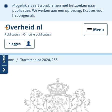
Ter
Mogelijk ervaart u problemen met het zoeken naar
informatie:
publicaties. We werken aan een oplossing. Excuses voor
het ongemak.
Menu
U
Publicaties
Officiële publicaties
bent
Inloggen
nu
hier:
Home
Tractatenblad 2024, 155