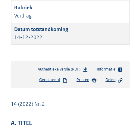
Verdrag
14-12-2022
Authentieke versie (PDF)
b
Informatie
e
Gerelateerd
Printen
Delen
s
t
a
n
14 (2022) Nr. 2
d
s
g
A. TITEL
r
o