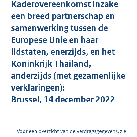
Kaderovereenkomst inzake
o
t
een breed partnerschap en
t
e
samenwerking tussen de
:
4
Europese Unie en haar
1
K
lidstaten, enerzijds, en het
b
Koninkrijk Thailand,
anderzijds (met gezamenlijke
verklaringen);
Brussel, 14 december 2022
Voor een overzicht van de verdragsgegevens, zie