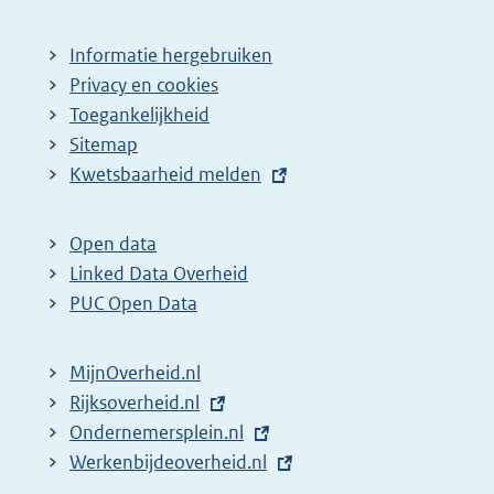
Informatie hergebruiken
Privacy en cookies
Toegankelijkheid
Sitemap
E
Kwetsbaarheid melden
x
t
Open data
e
Linked Data Overheid
r
PUC Open Data
n
e
MijnOverheid.nl
l
E
Rijksoverheid.nl
i
x
E
Ondernemersplein.nl
n
t
x
E
Werkenbijdeoverheid.nl
k
e
t
x