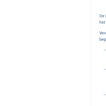
De 
het
Ver
bep
–
–
–