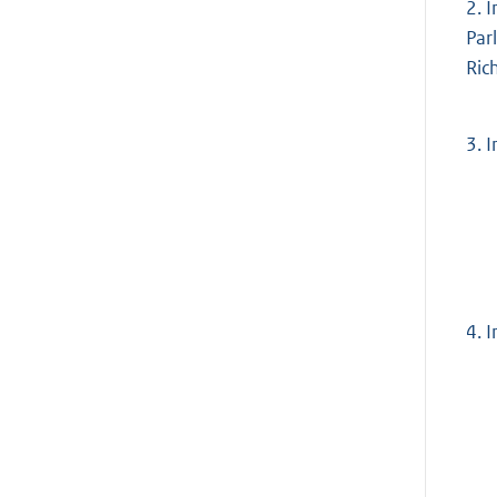
2.
I
Par
Ric
3.
I
4.
I