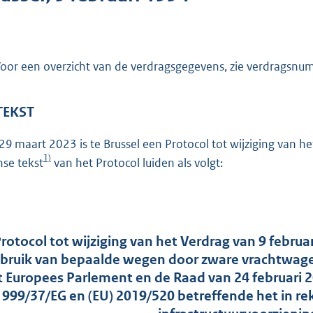
o
t
t
e
oor een overzicht van de verdragsgegevens, zie verdragsn
:
2
 TEKST
2
7
29 maart 2023 is te Brussel een Protocol tot wijziging van 
K
1)
nse tekst
van het Protocol luiden als volgt:
b
rotocol tot wijziging van het Verdrag van 9 februa
bruik van bepaalde wegen door zware vrachtwagen
t Europees Parlement en de Raad van 24 februari 20
1999/37/EG en (EU) 2019/520 betreffende het in r