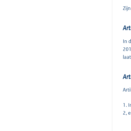
Zij
Art
In 
201
laa
Art
Art
1.
I
2, e