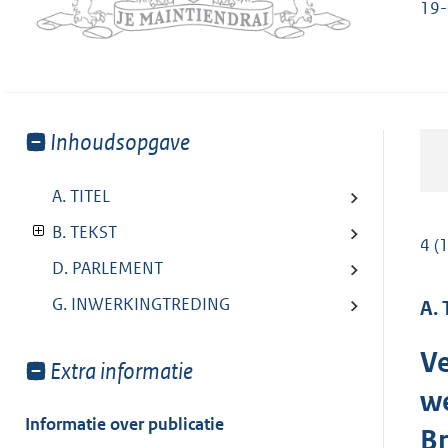
19-
Toon
Inhoudsopgave
meer
van:
A. TITEL
B. TEKST
4 (
D. PARLEMENT
G. INWERKINGTREDING
A. 
Ve
Toon
Extra informatie
meer
w
van:
Informatie over publicatie
Br