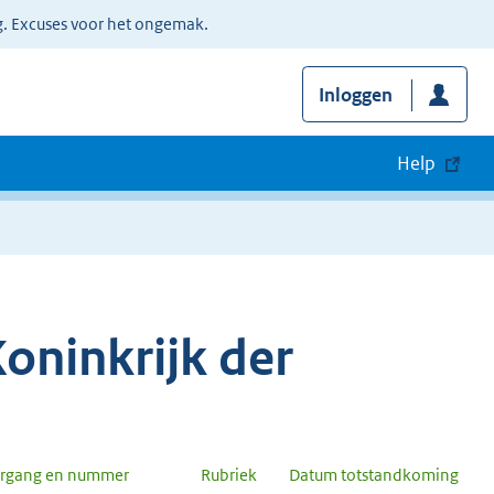
g. Excuses voor het ongemak.
Inloggen
Help
oninkrijk der
argang en nummer
Rubriek
Datum totstandkoming