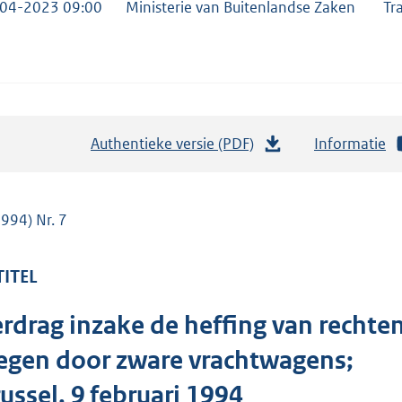
04-2023 09:00
Ministerie van Buitenlandse Zaken
Tr
Authentieke versie (PDF)
b
Informatie
e
s
t
1994) Nr. 7
a
n
TITEL
d
s
rdrag inzake de heffing van rechte
g
egen door zware vrachtwagens;
r
o
ussel, 9 februari 1994