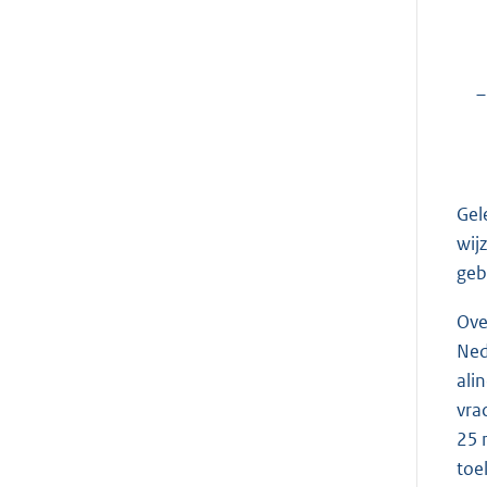
–
Gel
wij
geb
Ove
Ned
ali
vra
25 
toe