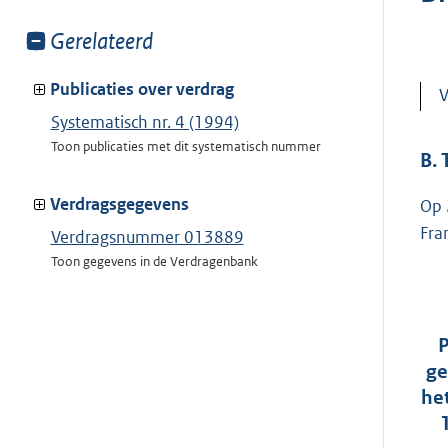
Toon
Gerelateerd
meer
van:
Publicaties over verdrag
V
Systematisch nr. 4 (1994)
Toon publicaties met dit systematisch nummer
B.
Verdragsgegevens
Op 
Fra
Verdragsnummer 013889
Toon gegevens in de Verdragenbank
P
ge
he