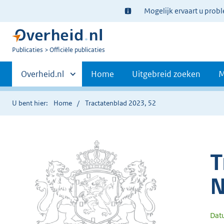
Ter
Mogelijk ervaart u prob
informatie:
U
Publicaties
Officiële publicaties
bent
Primaire
nu
Andere
Overheid.nl
Home
Uitgebreid zoeken
M
hier:
sites
navigatie
binnen
U bent hier:
Home
Tractatenblad 2023, 52
T
N
Dat